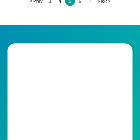
< Prev
3
4
5
6
7
Next >