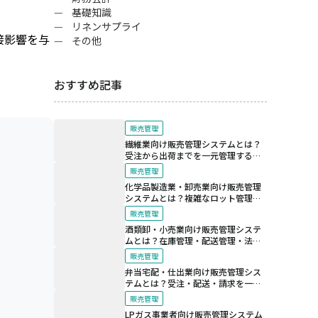
基礎知識
リネンサプライ
接影響を与
その他
おすすめ記事
販売管理
繊維業向け販売管理システムとは？
受注から出荷までを一元管理する仕
組み
販売管理
化学品製造業・卸売業向け販売管理
システムとは？複雑なロット管理と
法規制対応を支える仕組み
販売管理
酒類卸・小売業向け販売管理システ
ムとは？在庫管理・配送管理・法令
対応を効率化する仕組み
販売管理
弁当宅配・仕出業向け販売管理シス
テムとは？受注・配送・請求を一元
化する仕組み
販売管理
LPガス事業者向け販売管理システム