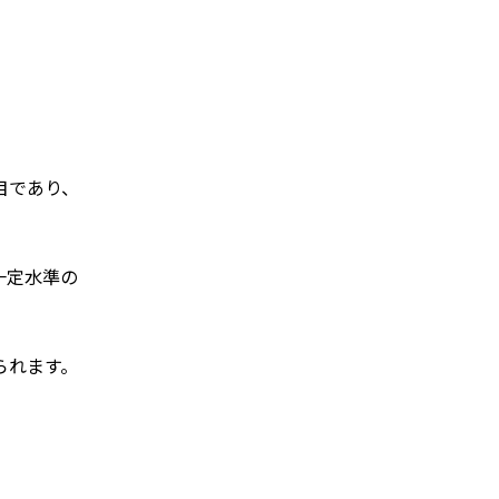
目であり、
一定水準の
られます。