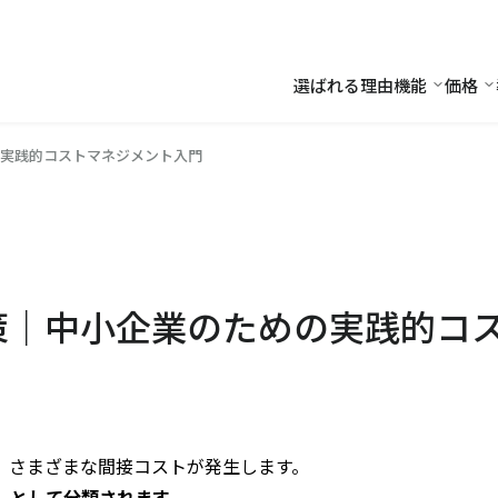
選ばれる理由
機能
価格
機能
価
実践的コストマネジメント入門
策｜中小企業のための実践的コ
、さまざまな間接コストが発生します。
)」として分類されます。