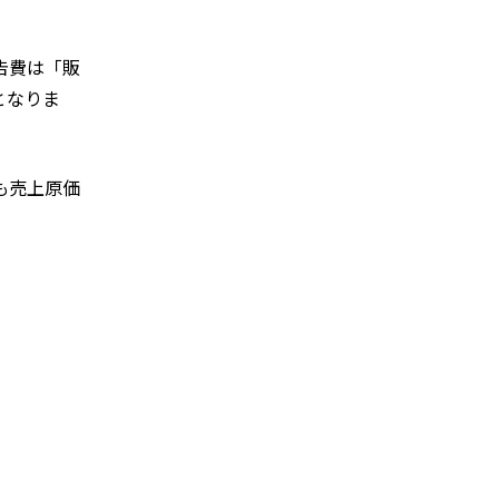
告費は「販
となりま
も売上原価