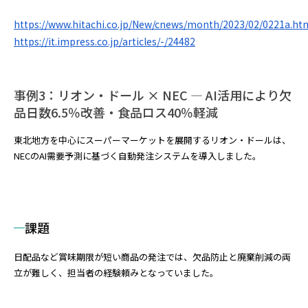
https://www.hitachi.co.jp/New/cnews/month/2023/02/0221a.ht
https://it.impress.co.jp/articles/-/24482
事例3：リオン・ドール × NEC ― AI活用により欠
品日数6.5％改善・食品ロス40％軽減
東北地方を中心にスーパーマーケットを展開するリオン・ドールは、
NECのAI需要予測に基づく自動発注システムを導入しました。
課題
日配品など賞味期限が短い商品の発注では、欠品防止と廃棄削減の両
立が難しく、担当者の経験頼みとなっていました。