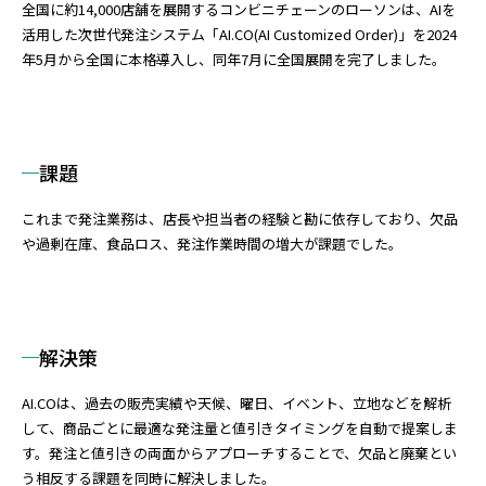
全国に約14,000店舗を展開するコンビニチェーンのローソンは、AIを
活用した次世代発注システム「AI.CO(AI Customized Order)」を2024
年5月から全国に本格導入し、同年7月に全国展開を完了しました。
課題
これまで発注業務は、店長や担当者の経験と勘に依存しており、欠品
や過剰在庫、食品ロス、発注作業時間の増大が課題でした。
解決策
AI.COは、過去の販売実績や天候、曜日、イベント、立地などを解析
して、商品ごとに最適な発注量と値引きタイミングを自動で提案しま
す。発注と値引きの両面からアプローチすることで、欠品と廃棄とい
う相反する課題を同時に解決しました。