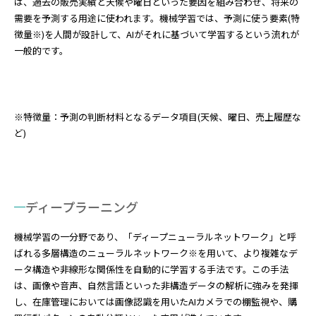
は、過去の販売実績と天候や曜日といった要因を組み合わせ、将来の
需要を予測する用途に使われます。機械学習では、予測に使う要素(特
徴量※)を人間が設計して、AIがそれに基づいて学習するという流れが
一般的です。
※特徴量：予測の判断材料となるデータ項目(天候、曜日、売上履歴な
ど)
ディープラーニング
機械学習の一分野であり、「ディープニューラルネットワーク」と呼
ばれる多層構造のニューラルネットワーク※を用いて、より複雑なデ
ータ構造や非線形な関係性を自動的に学習する手法です。この手法
は、画像や音声、自然言語といった非構造データの解析に強みを発揮
し、在庫管理においては画像認識を用いたAIカメラでの棚監視や、購