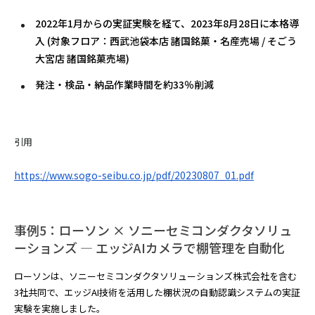
2022年1月からの実証実験を経て、2023年8月28日に本格導
入 (対象フロア：西武池袋本店 諸国銘菓・名産売場 / そごう
大宮店 諸国銘菓売場)
発注・検品・納品作業時間を約33％削減
引用
https://www.sogo-seibu.co.jp/pdf/20230807_01.pdf
事例5：ローソン × ソニーセミコンダクタソリュ
ーションズ — エッジAIカメラで棚管理を自動化
ローソンは、ソニーセミコンダクタソリューションズ株式会社を含む
3社共同で、エッジAI技術を活用した棚状況の自動認識システムの実証
実験を実施しました。