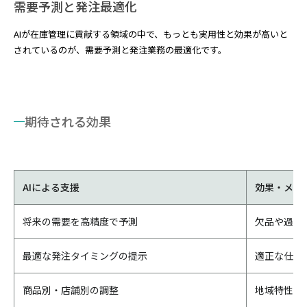
需要予測と発注最適化
AIが在庫管理に貢献する領域の中で、もっとも実用性と効果が高いと
されているのが、需要予測と発注業務の最適化です。
期待される効果
AIによる支援
効果・メリ
将来の需要を高精度で予測
欠品や過剰
最適な発注タイミングの提示
適正な仕入
商品別・店舗別の調整
地域特性に