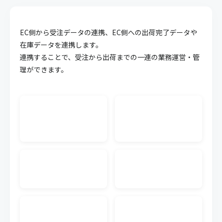
API連携
EC側から受注データの連携、EC側への出荷完了データや
キャムマックスのデータを他システム等に連携させ
ることが可能になる機能です。面倒な連携作業を簡
在庫データを連携します。
略化することができます。
連携することで、受注から出荷までの一連の業務運営・管
理ができます。
WMS CSV連携
外部WMS（倉庫管理システム）の入出荷のCSVデー
タをキャムマックスに連携できます。連携するWMS
単位で料金が発生します。
生産管理
受注から材料の調達、製造にいたるまでの複雑化し
やすい生産工程の業務を可視化、一元管理すること
で業務効率の向上が実現可能です。
発注書メール送信
キャムマックスの画面から、注文書（発注書）を仕