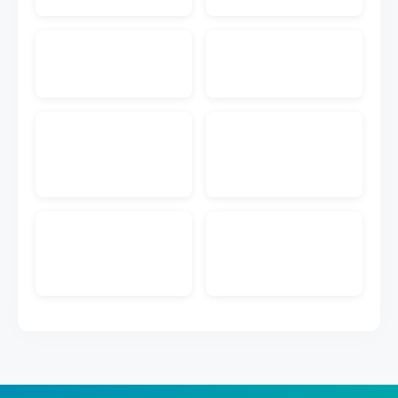
入先にメール送付する機能です。注文書PDF付きの
メールを送付することが可能です。
EC入金消込
ECのクレジットカードや代引きなどの入金データを
取り込んで受注データとマッチングして入金管理が
できる機能です。
販売管理メール送信
キャムマックスの画面から、見積書、前受請求書、
納品書、納品書兼請求書を得意先にメール送付する
機能です。PDFダウンロードのURL付きメールを送
付することが可能です。
ECメール送信
ECの注文情報から取得した購入者のメールアドレス
に出荷完了などのメール送信ができる機能です。メ
ールのテンプレートも作成できます。