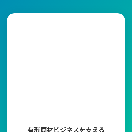
需要予測
販売計画に基づいた需要予測を登録することによっ
て、現在の在庫や受注残・発注残・生産残などから
製品の必要生産数や商品の必要発注数を算出しま
す。
帳票編集ツール
キャムマックスから出力される帳票の印字項目を変
更できる機能です。取引先に合わせて編集が可能で
す。
マスタ上限件数追加
商品マスタ、得意先マスタ、仕入先マスタの各登録
上限数10万件について、上限を超えてマスタ登録し
たい場合に、5万件単位でマスタ登録上限を追加で
きます。
有形商材ビジネスを支える
多言語オプション