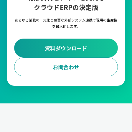
クラウドERPの決定版
キャムマックス上の各項目に対して、言語を自由に
設定いただける機能です。複数言語の設定や切替を
行うことで海外工場でもキャムマックスをご利用い
あらゆる業務の一元化と豊富な外部システム連携で
現場の生産性
ただくことが可能です。
を最大化します。
外部ストレージ連携
資料ダウンロード
FTPサーバ経由で他のシステムとデータの連携が行
えるようになる機能です。
お問合わせ