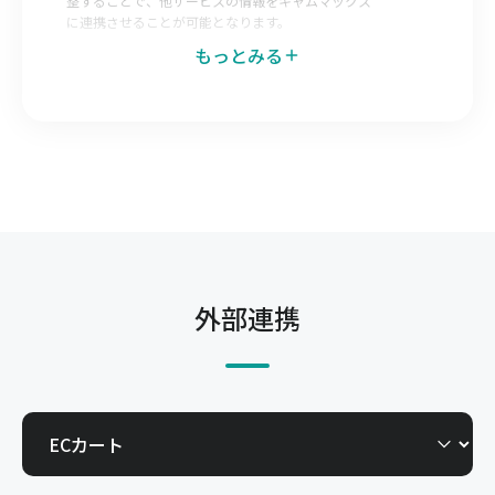
整することで、他サービスの情報をキャムマックス
に連携させることが可能となります。
もっとみる
データエクスポートマッピング
キャムマックス側で出力データのレイアウトを調整
することで、キャムマックスの情報を他サービスへ
連携させることが可能となります。
発注Web-EDI
仕入先へキャムマックスの一部機能を開放すること
で自社で登録した発注を仕入先が直接確認できる機
能です。今までメールやFAX、郵送で行っていた取
外部連携
引を電子化できます。
受注Web-EDI
得意先へキャムマックスの一部機能を開放すること
で、得意先からの発注を自社で直接確認できる機能
です。今までメールやFAX、郵送で行っていた取引
を電子化できます。