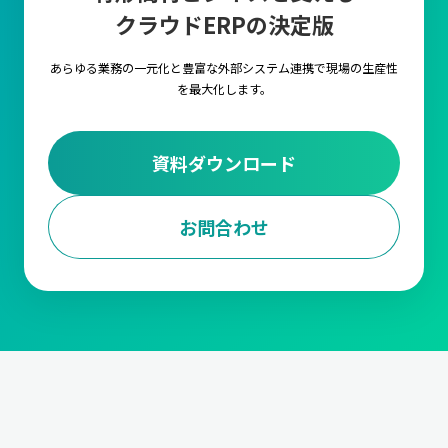
クラウドERPの決定版
キャムマックス上の各項目に対して、言語を自由に
設定いただける機能です。複数言語の設定や切替を
行うことで海外工場でもキャムマックスをご利用い
あらゆる業務の一元化と豊富な外部システム連携で
現場の生産性
ただくことが可能です。
を最大化します。
外部ストレージ連携
資料ダウンロード
FTPサーバ経由で他のシステムとデータの連携が行
えるようになる機能です。
お問合わせ