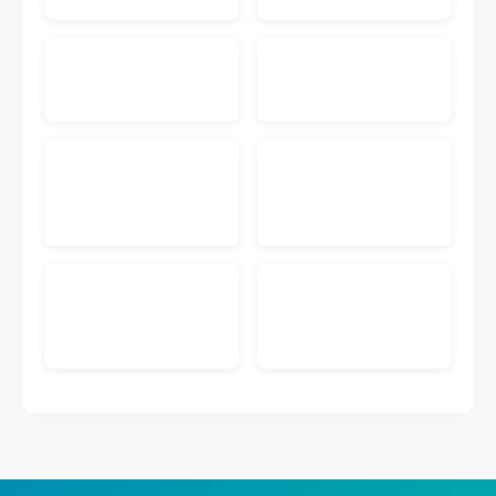
入先にメール送付する機能です。注文書PDF付きの
メールを送付することが可能です。
EC入金消込
ECのクレジットカードや代引きなどの入金データを
取り込んで受注データとマッチングして入金管理が
できる機能です。
販売管理メール送信
キャムマックスの画面から、見積書、前受請求書、
納品書、納品書兼請求書を得意先にメール送付する
機能です。PDFダウンロードのURL付きメールを送
付することが可能です。
ECメール送信
ECの注文情報から取得した購入者のメールアドレス
に出荷完了などのメール送信ができる機能です。メ
ールのテンプレートも作成できます。