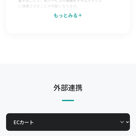
整することで、他サービスの情報をキャムマックス
に連携させることが可能となります。
もっとみる
データエクスポートマッピング
キャムマックス側で出力データのレイアウトを調整
することで、キャムマックスの情報を他サービスへ
連携させることが可能となります。
発注Web-EDI
仕入先へキャムマックスの一部機能を開放すること
で自社で登録した発注を仕入先が直接確認できる機
能です。今までメールやFAX、郵送で行っていた取
外部連携
引を電子化できます。
受注Web-EDI
得意先へキャムマックスの一部機能を開放すること
で、得意先からの発注を自社で直接確認できる機能
です。今までメールやFAX、郵送で行っていた取引
を電子化できます。