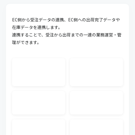
API連携
EC側から受注データの連携、EC側への出荷完了データや
キャムマックスのデータを他システム等に連携させ
ることが可能になる機能です。面倒な連携作業を簡
在庫データを連携します。
略化することができます。
連携することで、受注から出荷までの一連の業務運営・管
理ができます。
WMS CSV連携
外部WMS（倉庫管理システム）の入出荷のCSVデー
タをキャムマックスに連携できます。連携するWMS
単位で料金が発生します。
生産管理
受注から材料の調達、製造にいたるまでの複雑化し
やすい生産工程の業務を可視化、一元管理すること
で業務効率の向上が実現可能です。
発注書メール送信
キャムマックスの画面から、注文書（発注書）を仕