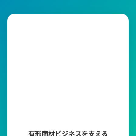
需要予測
販売計画に基づいた需要予測を登録することによっ
て、現在の在庫や受注残・発注残・生産残などから
製品の必要生産数や商品の必要発注数を算出しま
す。
帳票編集ツール
キャムマックスから出力される帳票の印字項目を変
更できる機能です。取引先に合わせて編集が可能で
す。
マスタ上限件数追加
商品マスタ、得意先マスタ、仕入先マスタの各登録
上限数10万件について、上限を超えてマスタ登録し
たい場合に、5万件単位でマスタ登録上限を追加で
きます。
有形商材ビジネスを支える
多言語オプション