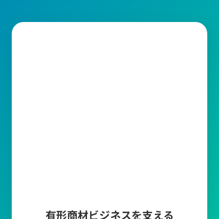
需要予測
販売計画に基づいた需要予測を登録することによっ
て、現在の在庫や受注残・発注残・生産残などから
製品の必要生産数や商品の必要発注数を算出しま
す。
帳票編集ツール
キャムマックスから出力される帳票の印字項目を変
更できる機能です。取引先に合わせて編集が可能で
す。
マスタ上限件数追加
商品マスタ、得意先マスタ、仕入先マスタの各登録
上限数10万件について、上限を超えてマスタ登録し
たい場合に、5万件単位でマスタ登録上限を追加で
きます。
有形商材ビジネスを支える
多言語オプション