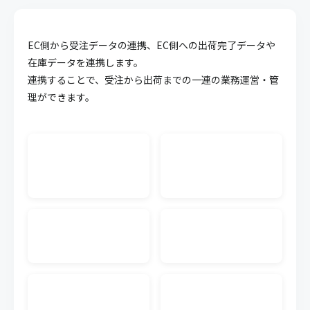
API連携
EC側から受注データの連携、EC側への出荷完了データや
キャムマックスのデータを他システム等に連携させ
ることが可能になる機能です。面倒な連携作業を簡
在庫データを連携します。
略化することができます。
連携することで、受注から出荷までの一連の業務運営・管
理ができます。
WMS CSV連携
外部WMS（倉庫管理システム）の入出荷のCSVデー
タをキャムマックスに連携できます。連携するWMS
単位で料金が発生します。
生産管理
受注から材料の調達、製造にいたるまでの複雑化し
やすい生産工程の業務を可視化、一元管理すること
で業務効率の向上が実現可能です。
発注書メール送信
キャムマックスの画面から、注文書（発注書）を仕