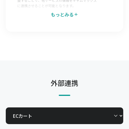
整することで、他サービスの情報をキャムマックス
に連携させることが可能となります。
もっとみる
データエクスポートマッピング
キャムマックス側で出力データのレイアウトを調整
することで、キャムマックスの情報を他サービスへ
連携させることが可能となります。
発注Web-EDI
仕入先へキャムマックスの一部機能を開放すること
で自社で登録した発注を仕入先が直接確認できる機
能です。今までメールやFAX、郵送で行っていた取
外部連携
引を電子化できます。
受注Web-EDI
得意先へキャムマックスの一部機能を開放すること
で、得意先からの発注を自社で直接確認できる機能
です。今までメールやFAX、郵送で行っていた取引
を電子化できます。