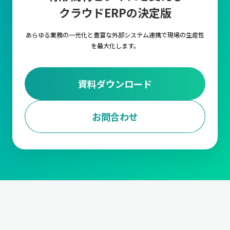
クラウドERPの決定版
キャムマックス上の各項目に対して、言語を自由に
設定いただける機能です。複数言語の設定や切替を
行うことで海外工場でもキャムマックスをご利用い
あらゆる業務の一元化と豊富な外部システム連携で
現場の生産性
ただくことが可能です。
を最大化します。
外部ストレージ連携
資料ダウンロード
FTPサーバ経由で他のシステムとデータの連携が行
えるようになる機能です。
お問合わせ