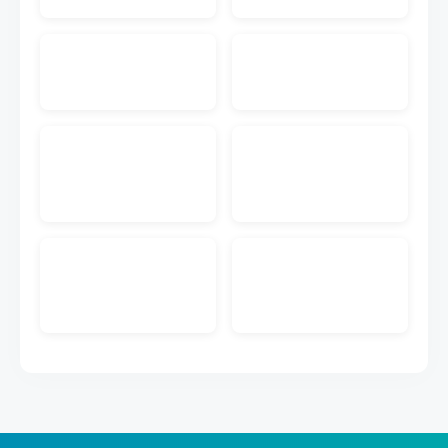
入先にメール送付する機能です。注文書PDF付きの
メールを送付することが可能です。
EC入金消込
ECのクレジットカードや代引きなどの入金データを
取り込んで受注データとマッチングして入金管理が
できる機能です。
販売管理メール送信
キャムマックスの画面から、見積書、前受請求書、
納品書、納品書兼請求書を得意先にメール送付する
機能です。PDFダウンロードのURL付きメールを送
付することが可能です。
ECメール送信
ECの注文情報から取得した購入者のメールアドレス
に出荷完了などのメール送信ができる機能です。メ
ールのテンプレートも作成できます。