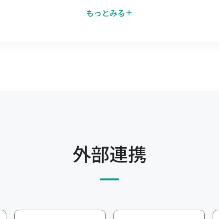
もっとみる
発注Web-EDI
仕入先へキャムマックスの一
ることで、キャムマッ
仕入先が直接確認できる機能で
ります。
取引を電子化できます。
API連携
、得意先からの発注を
キャムマックスのデータを他
、郵送で行っていた取
です。面倒な連携作業を簡略
外部連携
生産管理
タをキャムマックスに連
受注から材料の調達、製造に
。
可視化、一元管理することで
EC入金消込