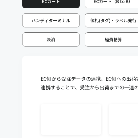
ECカート
ECカート（B to B）
キャムマックスの画面から、注文書（発注書）を仕入
能です。注文書PDF付きのメールを送付することが可
ハンディターミナル
値札(タグ)・ラベル発行
販売管理メール送信
決済
経費精算
キャムマックスの画面から、見積書、前受請求書、納
を得意先にメール送付する機能です。PDFダウンロー
送付することが可能です。
需要予測
EC側から受注データの連携、EC側への出
販売計画に基づいた需要予測を登録することによって
連携することで、受注から出荷までの一連
残・発注残・生産残などから製品の必要生産数や商品
ます。
マスタ上限件数追加
商品マスタ、得意先マスタ、仕入先マスタの各登録上
上限を超えてマスタ登録したい場合に、5万件単位で