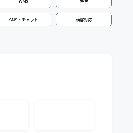
WMS
帳票
きなどの入金データを取り込んで受注データと
きる機能です。
SNS・チャット
顧客対応
入者のメールアドレスに出荷完了などのメール
ルのテンプレートも作成できます。
る帳票の印字項目を変更できる機能です。取引
。
対して、言語を自由に設定いただける機能で
行うことで海外工場でもキャムマックスをご利