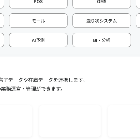
POS
OMS
先にメール送付する機
ECのクレジットカードや代引
能です。
マッチングして入金管理がで
モール
送り状システム
ECメール送信
AI予測
BI・分析
品書、納品書兼請求書
ECの注文情報から取得した購
ドのURL付きメールを
送信ができる機能です。メー
荷完了データや在庫データを連携します。
帳票編集ツール
、現在の在庫や受注
の業務運営・管理ができます。
キャムマックスから出力され
の必要発注数を算出し
先に合わせて編集が可能です
多言語オプション
限数10万件について、
キャムマックス上の各項目に
マスタ登録上限を追加
す。複数言語の設定や切替を