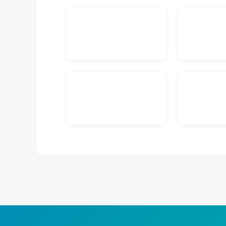
できます。
外部ストレージ連携
FTPサーバ経由で他のシステムとデータの連携が行
す。