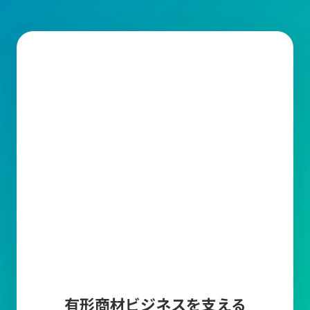
需要予測
販売計画に基づいた需要予測を登録することによっ
て、現在の在庫や受注残・発注残・生産残などから
製品の必要生産数や商品の必要発注数を算出しま
す。
帳票編集ツール
キャムマックスから出力される帳票の印字項目を変
更できる機能です。取引先に合わせて編集が可能で
す。
マスタ上限件数追加
商品マスタ、得意先マスタ、仕入先マスタの各登録
上限数10万件について、上限を超えてマスタ登録し
たい場合に、5万件単位でマスタ登録上限を追加で
きます。
有形商材ビジネスを支える
多言語オプション