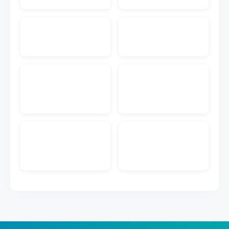
入先にメール送付する機能です。注文書PDF付きの
メールを送付することが可能です。
EC入金消込
ECのクレジットカードや代引きなどの入金データを
取り込んで受注データとマッチングして入金管理が
できる機能です。
販売管理メール送信
キャムマックスの画面から、見積書、前受請求書、
納品書、納品書兼請求書を得意先にメール送付する
機能です。PDFダウンロードのURL付きメールを送
付することが可能です。
ECメール送信
ECの注文情報から取得した購入者のメールアドレス
に出荷完了などのメール送信ができる機能です。メ
ールのテンプレートも作成できます。