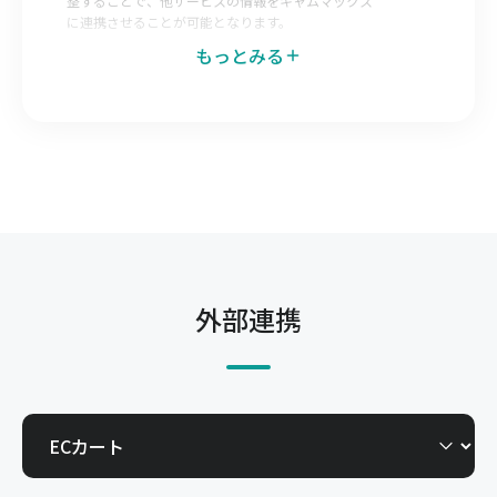
整することで、他サービスの情報をキャムマックス
に連携させることが可能となります。
もっとみる
データエクスポートマッピング
キャムマックス側で出力データのレイアウトを調整
することで、キャムマックスの情報を他サービスへ
連携させることが可能となります。
発注Web-EDI
仕入先へキャムマックスの一部機能を開放すること
で自社で登録した発注を仕入先が直接確認できる機
能です。今までメールやFAX、郵送で行っていた取
外部連携
引を電子化できます。
受注Web-EDI
得意先へキャムマックスの一部機能を開放すること
で、得意先からの発注を自社で直接確認できる機能
です。今までメールやFAX、郵送で行っていた取引
を電子化できます。