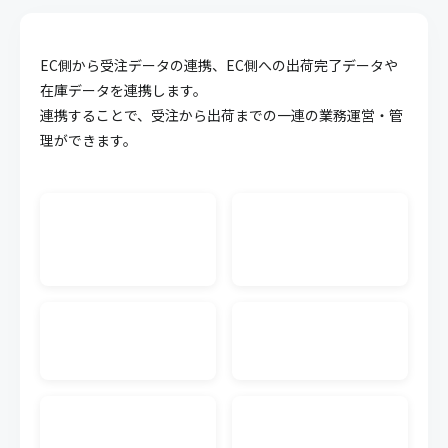
API連携
EC側から受注データの連携、EC側への出荷完了データや
キャムマックスのデータを他システム等に連携させ
ることが可能になる機能です。面倒な連携作業を簡
在庫データを連携します。
略化することができます。
連携することで、受注から出荷までの一連の業務運営・管
理ができます。
WMS CSV連携
外部WMS（倉庫管理システム）の入出荷のCSVデー
タをキャムマックスに連携できます。連携するWMS
単位で料金が発生します。
生産管理
受注から材料の調達、製造にいたるまでの複雑化し
やすい生産工程の業務を可視化、一元管理すること
で業務効率の向上が実現可能です。
発注書メール送信
キャムマックスの画面から、注文書（発注書）を仕