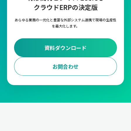
クラウドERPの決定版
キャムマックス上の各項目に対して、言語を自由に
設定いただける機能です。複数言語の設定や切替を
行うことで海外工場でもキャムマックスをご利用い
あらゆる業務の一元化と豊富な外部システム連携で
現場の生産性
ただくことが可能です。
を最大化します。
外部ストレージ連携
資料ダウンロード
FTPサーバ経由で他のシステムとデータの連携が行
えるようになる機能です。
お問合わせ