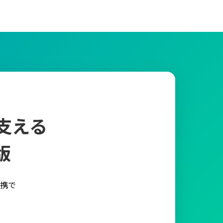
支える
版
携で