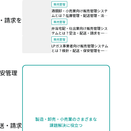
法規制対応を支える仕組み
販売管理
酒類卸・小売業向け販売管理システ
ムとは？在庫管理・配送管理・法令
・請求を
対応を効率化する仕組み
販売管理
弁当宅配・仕出業向け販売管理シス
テムとは？受注・配送・請求を一元
化する仕組み
販売管理
LPガス事業者向け販売管理システム
とは？検針・配送・保安管理を一元
管理する仕組み
保安管理
製造・卸売・小売業のさまざまな
送・請求
課題解決に役立つ