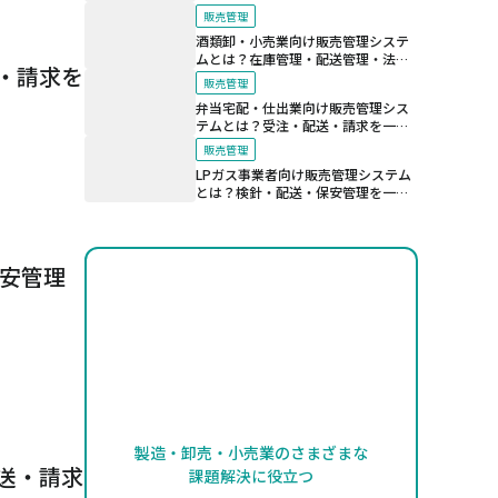
法規制対応を支える仕組み
販売管理
酒類卸・小売業向け販売管理システ
ムとは？在庫管理・配送管理・法令
・請求を
対応を効率化する仕組み
販売管理
弁当宅配・仕出業向け販売管理シス
テムとは？受注・配送・請求を一元
化する仕組み
販売管理
LPガス事業者向け販売管理システム
とは？検針・配送・保安管理を一元
管理する仕組み
保安管理
製造・卸売・小売業のさまざまな
送・請求
課題解決に役立つ