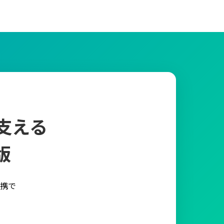
支える
版
携で