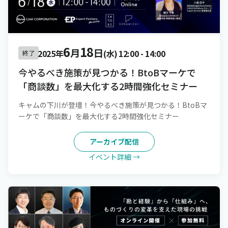
6
18
月
日
2025年
(水)
12:00
-
14:00
終了
今やるべき施策が見つかる！BtoBマーケで
「商談数」を最大化する2時間強化セミナー
キャムの下川が登壇！今やるべき施策が見つかる！BtoBマ
ーケで「商談数」を最大化する2時間強化セミナー
アーカイブ配信
イベント詳細 →