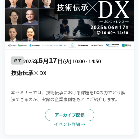
6
17
月
日
2025年
(火)
10:00
-
14:50
終了
技術伝承×DX
本セミナーでは、技術伝承における課題をDXの力でどう解
決できるのか、実際の企業事例をもとにご紹介します。
アーカイブ配信
イベント詳細 →