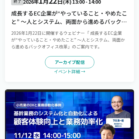
1
22
月
日
2026年
(木)
13:00
-
14:00
終了
成長するEC企業が“やっていること・やめたこ
と” 〜人とシステム、両面から進めるバックオ
フィス改革
2026年1月22日に開催するウェビナー「 成長するEC企業
が“やっていること・やめたこと” 〜人とシステム、両面か
ら進めるバックオフィス改革」のご案内です。
アーカイブ配信
イベント詳細 →