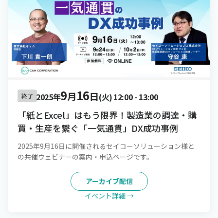
9
16
月
日
2025年
(火)
12:00
-
13:00
終了
「紙とExcel」はもう限界！製造業の調達・購
買・生産を繋ぐ「一気通貫」DX成功事例
2025年9月16日に開催されるセイコーソリューション様と
の共催ウェビナーの案内・申込ページです。
アーカイブ配信
イベント詳細 →