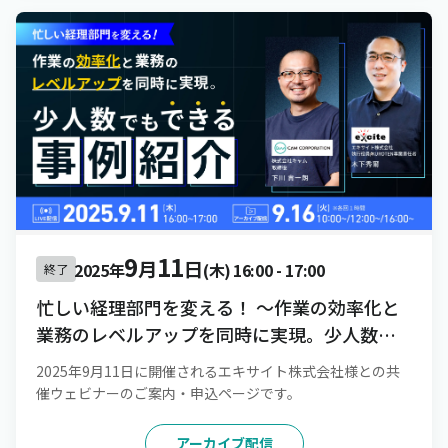
9
11
月
日
2025年
(木)
16:00
-
17:00
終了
忙しい経理部門を変える！ 〜作業の効率化と
業務のレベルアップを同時に実現。少人数で
もできる事例紹介〜
2025年9月11日に開催されるエキサイト株式会社様との共
催ウェビナーのご案内・申込ページです。
アーカイブ配信