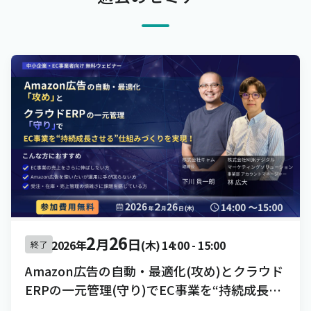
2
26
月
日
2026年
(木)
14:00
-
15:00
終了
Amazon広告の自動・最適化(攻め)とクラウド
ERPの一元管理(守り)でEC事業を“持続成長さ
せる”仕組みづくりを実現！[録画配信]