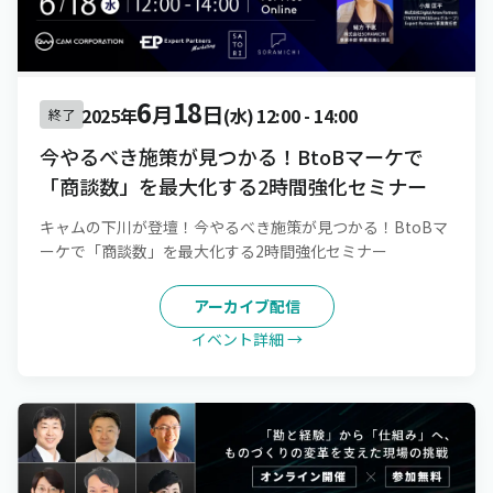
6
18
月
日
2025年
(水)
12:00
-
14:00
終了
今やるべき施策が見つかる！BtoBマーケで
「商談数」を最大化する2時間強化セミナー
キャムの下川が登壇！今やるべき施策が見つかる！BtoBマ
ーケで「商談数」を最大化する2時間強化セミナー
アーカイブ配信
イベント詳細 →