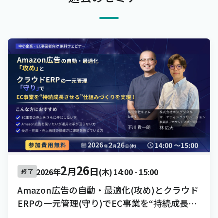
2
26
月
日
2026年
(木)
14:00
-
15:00
終了
Amazon広告の自動・最適化(攻め)とクラウド
ERPの一元管理(守り)でEC事業を“持続成長さ
せる”仕組みづくりを実現！[録画配信]