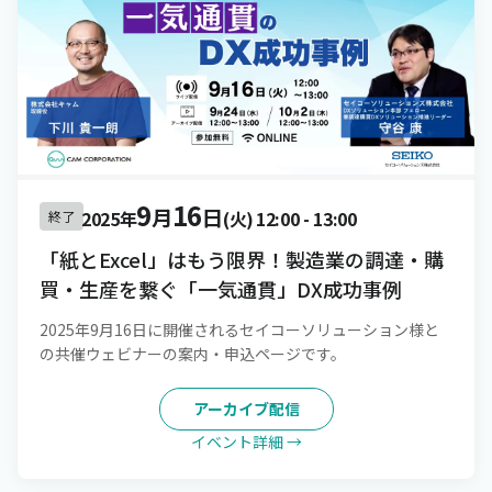
9
16
月
日
2025年
(火)
12:00
-
13:00
終了
「紙とExcel」はもう限界！製造業の調達・購
買・生産を繋ぐ「一気通貫」DX成功事例
2025年9月16日に開催されるセイコーソリューション様と
の共催ウェビナーの案内・申込ページです。
アーカイブ配信
イベント詳細 →