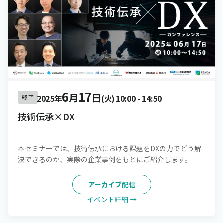
6
17
月
日
2025年
(火)
10:00
-
14:50
終了
技術伝承×DX
本セミナーでは、技術伝承における課題をDXの力でどう解
決できるのか、実際の企業事例をもとにご紹介します。
アーカイブ配信
イベント詳細 →