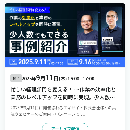
9
11
月
日
2025年
(木)
16:00
-
17:00
終了
忙しい経理部門を変える！ 〜作業の効率化と
業務のレベルアップを同時に実現。少人数で
もできる事例紹介〜
2025年9月11日に開催されるエキサイト株式会社様との共
催ウェビナーのご案内・申込ページです。
アーカイブ配信