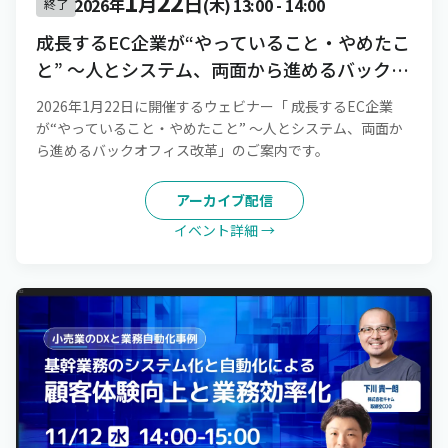
1
22
月
日
2026年
(木)
13:00
-
14:00
終了
成長するEC企業が“やっていること・やめたこ
と” 〜人とシステム、両面から進めるバックオ
フィス改革
2026年1月22日に開催するウェビナー「 成長するEC企業
が“やっていること・やめたこと” 〜人とシステム、両面か
ら進めるバックオフィス改革」のご案内です。
アーカイブ配信
イベント詳細 →