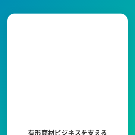
需要予測
販売計画に基づいた需要予測を登録することによっ
て、現在の在庫や受注残・発注残・生産残などから
製品の必要生産数や商品の必要発注数を算出しま
す。
帳票編集ツール
キャムマックスから出力される帳票の印字項目を変
更できる機能です。取引先に合わせて編集が可能で
す。
マスタ上限件数追加
商品マスタ、得意先マスタ、仕入先マスタの各登録
上限数10万件について、上限を超えてマスタ登録し
たい場合に、5万件単位でマスタ登録上限を追加で
きます。
有形商材ビジネスを支える
多言語オプション