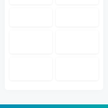
入先にメール送付する機能です。注文書PDF付きの
メールを送付することが可能です。
EC入金消込
ECのクレジットカードや代引きなどの入金データを
取り込んで受注データとマッチングして入金管理が
できる機能です。
販売管理メール送信
キャムマックスの画面から、見積書、前受請求書、
納品書、納品書兼請求書を得意先にメール送付する
機能です。PDFダウンロードのURL付きメールを送
付することが可能です。
ECメール送信
ECの注文情報から取得した購入者のメールアドレス
に出荷完了などのメール送信ができる機能です。メ
ールのテンプレートも作成できます。