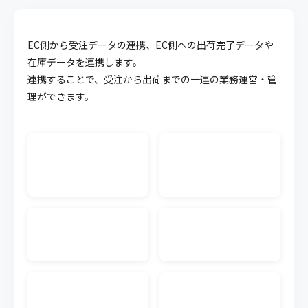
API連携
EC側から受注データの連携、EC側への出荷完了データや
キャムマックスのデータを他システム等に連携させ
ることが可能になる機能です。面倒な連携作業を簡
在庫データを連携します。
略化することができます。
連携することで、受注から出荷までの一連の業務運営・管
理ができます。
WMS CSV連携
外部WMS（倉庫管理システム）の入出荷のCSVデー
タをキャムマックスに連携できます。連携するWMS
単位で料金が発生します。
生産管理
受注から材料の調達、製造にいたるまでの複雑化し
やすい生産工程の業務を可視化、一元管理すること
で業務効率の向上が実現可能です。
発注書メール送信
キャムマックスの画面から、注文書（発注書）を仕