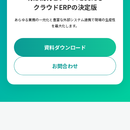
クラウドERPの決定版
キャムマックス上の各項目に対して、言語を自由に
設定いただける機能です。複数言語の設定や切替を
行うことで海外工場でもキャムマックスをご利用い
あらゆる業務の一元化と豊富な外部システム連携で
現場の生産性
ただくことが可能です。
を最大化します。
外部ストレージ連携
資料ダウンロード
FTPサーバ経由で他のシステムとデータの連携が行
えるようになる機能です。
お問合わせ