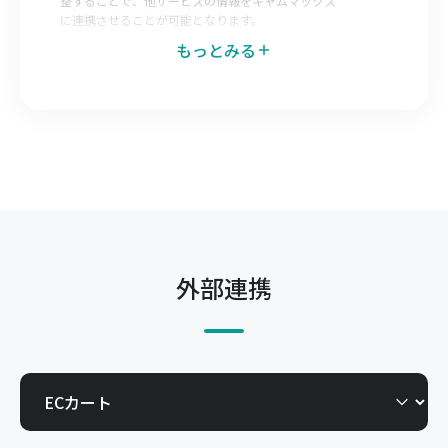
整することで、他サービスの情報をキャムマックス
に連携させることが可能となります。
もっとみる
データエクスポートマッピング
キャムマックス側で出力データのレイアウトを調整
することで、キャムマックスの情報を他サービスへ
連携させることが可能となります。
発注Web-EDI
仕入先へキャムマックスの一部機能を開放すること
で自社で登録した発注を仕入先が直接確認できる機
能です。今までメールやFAX、郵送で行っていた取
外部連携
引を電子化できます。
受注Web-EDI
得意先へキャムマックスの一部機能を開放すること
で、得意先からの発注を自社で直接確認できる機能
です。今までメールやFAX、郵送で行っていた取引
を電子化できます。