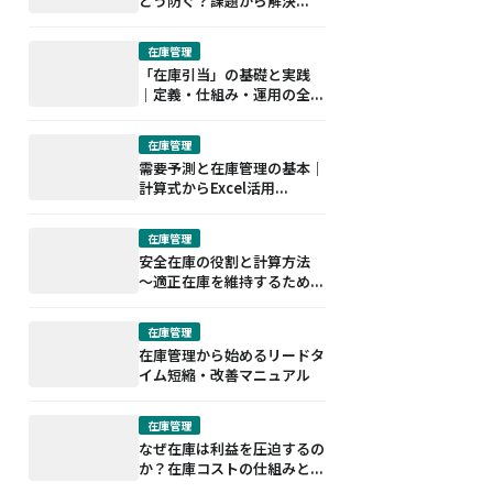
どう防ぐ？課題から解決...
在庫管理
「在庫引当」の基礎と実践
｜定義・仕組み・運用の全...
在庫管理
需要予測と在庫管理の基本｜
計算式からExcel活用...
在庫管理
安全在庫の役割と計算方法
～適正在庫を維持するため...
在庫管理
在庫管理から始めるリードタ
イム短縮・改善マニュアル
在庫管理
なぜ在庫は利益を圧迫するの
か？在庫コストの仕組みと...