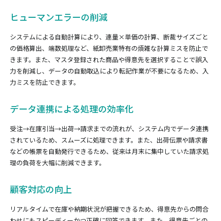
ヒューマンエラーの削減
システムによる自動計算により、連量×単価の計算、断裁サイズごと
の価格算出、端数処理など、紙卸売業特有の煩雑な計算ミスを防止で
きます。また、マスタ登録された商品や得意先を選択することで誤入
力を削減し、データの自動取込により転記作業が不要になるため、入
力ミスを防止できます。
データ連携による処理の効率化
受注→在庫引当→出荷→請求までの流れが、システム内でデータ連携
されているため、スムーズに処理できます。また、出荷伝票や請求書
などの帳票を自動発行できるため、従来は月末に集中していた請求処
理の負荷を大幅に削減できます。
顧客対応の向上
リアルタイムで在庫や納期状況が把握できるため、得意先からの問合
わせにもスピーディーかつ正確に回答できます。また、得意先ごとの