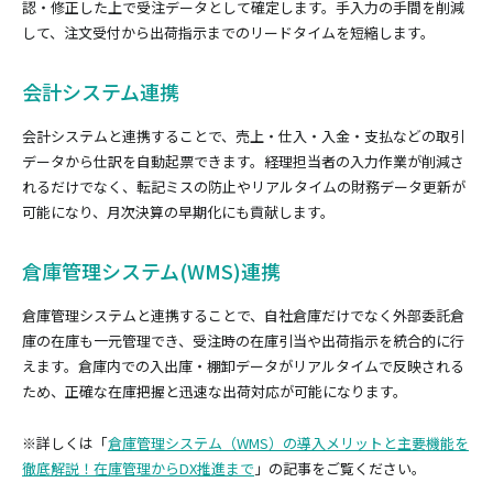
認・修正した上で受注データとして確定します。手入力の手間を削減
して、注文受付から出荷指示までのリードタイムを短縮します。
会計システム連携
会計システムと連携することで、売上・仕入・入金・支払などの取引
データから仕訳を自動起票できます。経理担当者の入力作業が削減さ
れるだけでなく、転記ミスの防止やリアルタイムの財務データ更新が
可能になり、月次決算の早期化にも貢献します。
倉庫管理システム(WMS)連携
倉庫管理システムと連携することで、自社倉庫だけでなく外部委託倉
庫の在庫も一元管理でき、受注時の在庫引当や出荷指示を統合的に行
えます。倉庫内での入出庫・棚卸データがリアルタイムで反映される
ため、正確な在庫把握と迅速な出荷対応が可能になります。
※詳しくは「
倉庫管理システム（WMS）の導入メリットと主要機能を
徹底解説！在庫管理からDX推進まで
」の記事をご覧ください。