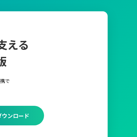
支える
版
携で
ダウンロード