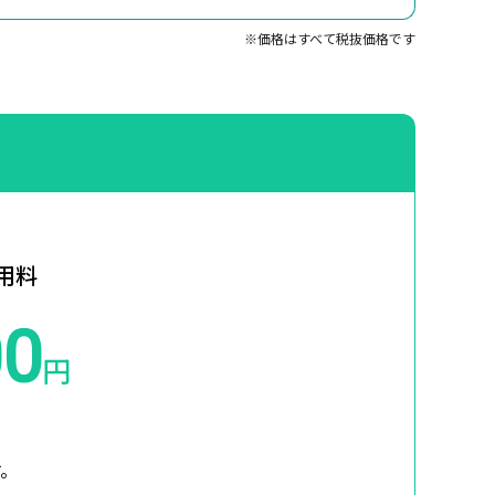
※価格はすべて税抜価格です
用料
00
円
す。