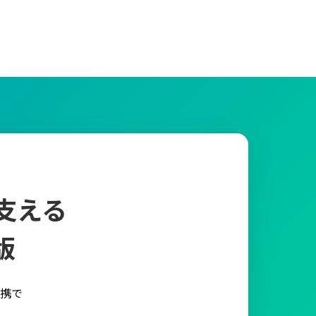
支える
版
携で