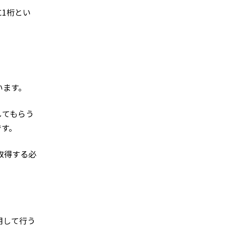
1桁とい
います。
してもらう
です。
取得する必
用して行う