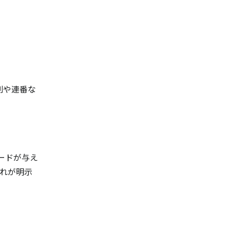
列や連番な
コードが与え
それが明示