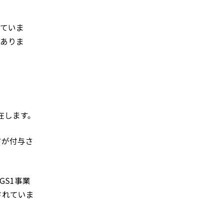
れていま
がありま
在します。
ドが付与さ
GS1事業
されていま