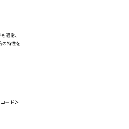
号も通常、
品の特性を
品コード＞