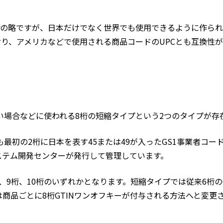
e Numberの略ですが、日本だけでなく世界でも使用できるように作ら
おり、アメリカなどで使用される商品コードのUPCとも互換性
狭い場合などに使われる8桁の短縮タイプという2つのタイプが存
最初の2桁に日本を表す45または49が入ったGS1事業者コー
ステム開発センターが発行して管理しています。
桁、9桁、10桁のいずれかとなります。短縮タイプでは従来6桁の
は商品ごとに8桁GTINワンオフキーが付与される方法へと変更