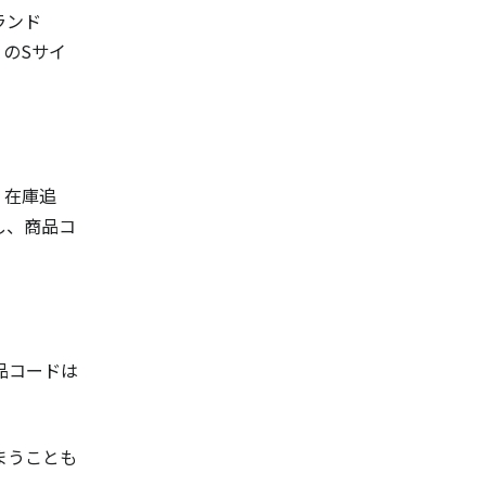
ランド
）のSサイ
、在庫追
し、商品コ
品コードは
まうことも