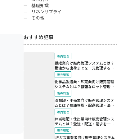
基礎知識
リネンサプライ
その他
おすすめ記事
販売管理
繊維業向け販売管理システムとは？
受注から出荷までを一元管理する仕
組み
販売管理
化学品製造業・卸売業向け販売管理
システムとは？複雑なロット管理と
法規制対応を支える仕組み
販売管理
酒類卸・小売業向け販売管理システ
ムとは？在庫管理・配送管理・法令
対応を効率化する仕組み
販売管理
弁当宅配・仕出業向け販売管理シス
テムとは？受注・配送・請求を一元
化する仕組み
販売管理
LPガス事業者向け販売管理システム