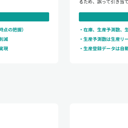
るため、誤って引き当
時点の把握）
在庫、生産予測数、
削減
生産予測数は生産リ
実現
生産登録データは自