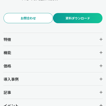
去の販売データや需要予測を活用することで、各商品の重要度を
的確に分類することができます。
お問合わせ
資料ダウンロード
ある食品メーカーでは、売れ筋商品の在庫量をAランクとして強化
し、消費期限の近い商品を早期に処分することで廃棄ロスを削減
した成功事例があります。また、アパレル業界ではABC分析を基
に在庫配置を見直し、売れ筋商品の欠品率を低下させた結果、売
特徴
上の増加と在庫管理コストの削減を両立しています。
機能
在庫管理におけるメリット：コスト削減と業
務効率化を実現
価格
在庫管理を適切に行うことで、企業はコスト削減と業務効率化の
導入事例
両方を実現できます。
・コスト削減
記事
保管コストの削減、廃棄ロスの低減、過剰在庫の回避。
イベント