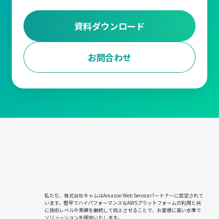
あるEC企業では、ピッキング作業の効率を高めるためにロケーシ
資料ダウンロード
ョン管理を導入し、頻繁に注文される商品を作業動線の近くに配
置することで、ピッキング作業の時間を大幅に短縮しました。
お問合わせ
また、ある医薬品業界の企業では、温度管理が必要な商品を専用
エリアに配置することで、品質を保ちながら効率的な在庫管理を
実現しています。
ABC分析
『ABC分析』は、在庫品を売上貢献度や利益率に基づいて分類
し、それぞれに異なる管理方針を適用する手法です。
売上や需要の多い商品をAランクとして重点管理し、管理の手間
をかける必要が少ない商品をBランク、Cランクとして分類しま
す。Aランク商品には欠品を防ぐための集中管理が求められます
が、Cランク商品については在庫量を最小限に抑えることで、リソ
ースの無駄を防ぎます。
私たち、株式会社キャムはAmazon Web Serviceパートナーに認定されて
います。堅牢でハイパフォーマンスなAWSプラットフォームの利用と共
に技術レベルや実績を継続して向上させることで、お客様に高い水準で
この『ABC分析』には正確なデータ収集と分析が不可欠です。過
ソリューションを提供いたします。