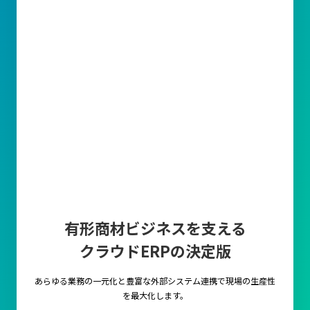
逆に、在庫管理が不十分であると欠品による販売機会の損失や過
剰在庫によるコスト増加、資金流動性の悪化といった問題が発生
します。特に小売業や製造業では、売上や顧客満足度に直結する
ことがあるため常に適正な在庫数が求められます。
このように在庫管理能力を高めることで、生産性が向上し企業と
しての成長にもつながっていきます。
効率的な在庫管理方法とは？
ロケーション管理
倉庫や保管エリアにおける在庫の物理的な配置を最適化する管理
手法です。
この手法では、商品を倉庫内の特定の位置に固定する『固定ロケ
有形商材ビジネスを支える
ーション管理』や、空いているスペースを効率的に利用する『フ
リーロケーション』などが用いられます。
クラウドERPの決定版
固定ロケーション管理は、商品の取り出しが迅速で簡単になる一
方、スペースの利用効率が低下することがあります。
あらゆる業務の一元化と豊富な外部システム連携で
現場の生産性
一方、フリーロケーションはスペースを柔軟に活用できるため、
を最大化します。
特に在庫量が多く変動の激しい環境に適しています。