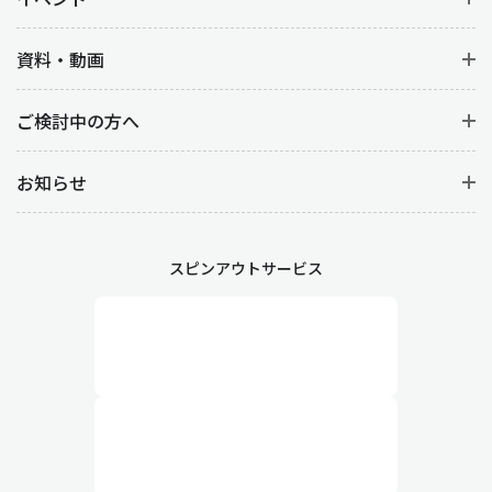
・業務効率化
資料・動画
在庫関連の業務にかかる時間や手間を減らし、従業員がより付加
価値の高い業務に専念。
ご検討中の方へ
お知らせ
在庫の最適化により、倉庫スペースを有効活用することで保管コ
ストが削減されることはもちろん、在庫状況が常に把握できる状
態になれば欠品や過剰在庫のリスクを大幅に低減できます。
スピンアウトサービス
業務フローを見直し、属人化をふせぐ
適切な在庫管理には、業務フローの見直しも欠かせません。
在庫管理が属人的化している場合は、とても効率的とは言えませ
ん。改善するためには、業務フロー全体を俯瞰的に見直し、無駄
な工程や非効率な手順を排除し、誰でも作業ができるよう平準化
する必要があります。
例えば、発注・入荷・検品・管理といった全体の流れを最適化す
ることで、在庫補充がスムーズになるのはもちろん、管理方法を