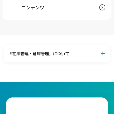
コンテンツ
『
在庫管理・倉庫管理
』について
【在庫管理の基本】目的とその重要性
在庫管理とは、企業が顧客の需要に迅速かつ正確に対応できるよ
うに必要な量の在庫を適切な場所で確保することにあります。在
庫が過剰にならないように管理することで保管コストを抑え、収
益性を最大化することができます。