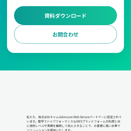
あるEC企業では、ピッキング作業の効率を高めるためにロケーシ
資料ダウンロード
ョン管理を導入し、頻繁に注文される商品を作業動線の近くに配
置することで、ピッキング作業の時間を大幅に短縮しました。
お問合わせ
また、ある医薬品業界の企業では、温度管理が必要な商品を専用
エリアに配置することで、品質を保ちながら効率的な在庫管理を
実現しています。
ABC分析
『ABC分析』は、在庫品を売上貢献度や利益率に基づいて分類
し、それぞれに異なる管理方針を適用する手法です。
売上や需要の多い商品をAランクとして重点管理し、管理の手間
をかける必要が少ない商品をBランク、Cランクとして分類しま
す。Aランク商品には欠品を防ぐための集中管理が求められます
が、Cランク商品については在庫量を最小限に抑えることで、リソ
ースの無駄を防ぎます。
私たち、株式会社キャムはAmazon Web Serviceパートナーに認定されて
います。堅牢でハイパフォーマンスなAWSプラットフォームの利用と共
に技術レベルや実績を継続して向上させることで、お客様に高い水準で
この『ABC分析』には正確なデータ収集と分析が不可欠です。過
ソリューションを提供いたします。