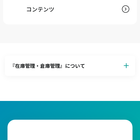
コンテンツ
『
在庫管理・倉庫管理
』について
【在庫管理の基本】目的とその重要性
在庫管理とは、企業が顧客の需要に迅速かつ正確に対応できるよ
うに必要な量の在庫を適切な場所で確保することにあります。在
庫が過剰にならないように管理することで保管コストを抑え、収
益性を最大化することができます。