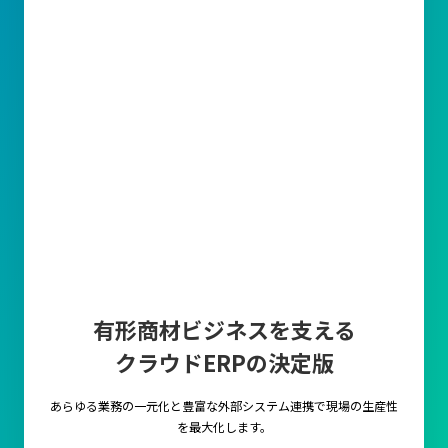
逆に、在庫管理が不十分であると欠品による販売機会の損失や過
剰在庫によるコスト増加、資金流動性の悪化といった問題が発生
します。特に小売業や製造業では、売上や顧客満足度に直結する
ことがあるため常に適正な在庫数が求められます。
このように在庫管理能力を高めることで、生産性が向上し企業と
しての成長にもつながっていきます。
効率的な在庫管理方法とは？
ロケーション管理
倉庫や保管エリアにおける在庫の物理的な配置を最適化する管理
手法です。
この手法では、商品を倉庫内の特定の位置に固定する『固定ロケ
有形商材ビジネスを支える
ーション管理』や、空いているスペースを効率的に利用する『フ
リーロケーション』などが用いられます。
クラウドERPの決定版
固定ロケーション管理は、商品の取り出しが迅速で簡単になる一
方、スペースの利用効率が低下することがあります。
あらゆる業務の一元化と豊富な外部システム連携で
現場の生産性
一方、フリーロケーションはスペースを柔軟に活用できるため、
を最大化します。
特に在庫量が多く変動の激しい環境に適しています。