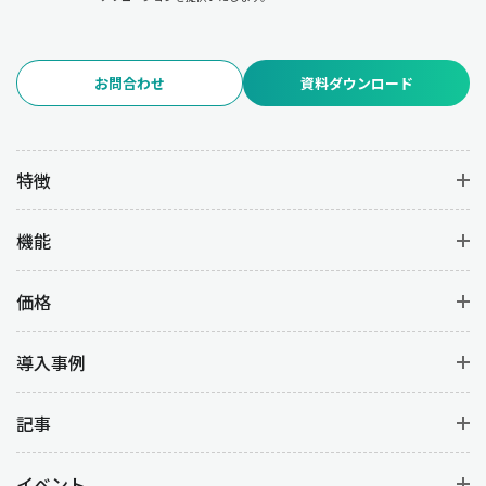
去の販売データや需要予測を活用することで、各商品の重要度を
的確に分類することができます。
お問合わせ
資料ダウンロード
ある食品メーカーでは、売れ筋商品の在庫量をAランクとして強化
し、消費期限の近い商品を早期に処分することで廃棄ロスを削減
した成功事例があります。また、アパレル業界ではABC分析を基
に在庫配置を見直し、売れ筋商品の欠品率を低下させた結果、売
特徴
上の増加と在庫管理コストの削減を両立しています。
機能
在庫管理におけるメリット：コスト削減と業
務効率化を実現
価格
在庫管理を適切に行うことで、企業はコスト削減と業務効率化の
導入事例
両方を実現できます。
・コスト削減
記事
保管コストの削減、廃棄ロスの低減、過剰在庫の回避。
イベント