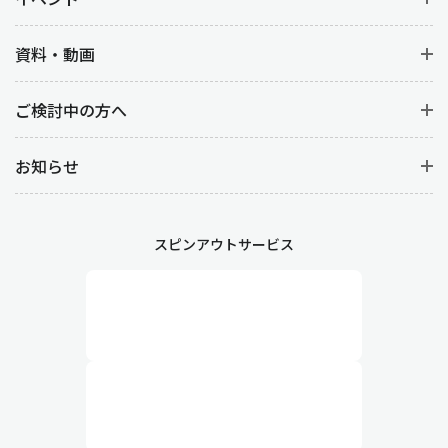
・業務効率化
資料・動画
在庫関連の業務にかかる時間や手間を減らし、従業員がより付加
価値の高い業務に専念。
ご検討中の方へ
お知らせ
在庫の最適化により、倉庫スペースを有効活用することで保管コ
ストが削減されることはもちろん、在庫状況が常に把握できる状
態になれば欠品や過剰在庫のリスクを大幅に低減できます。
スピンアウトサービス
業務フローを見直し、属人化をふせぐ
適切な在庫管理には、業務フローの見直しも欠かせません。
在庫管理が属人的化している場合は、とても効率的とは言えませ
ん。改善するためには、業務フロー全体を俯瞰的に見直し、無駄
な工程や非効率な手順を排除し、誰でも作業ができるよう平準化
する必要があります。
例えば、発注・入荷・検品・管理といった全体の流れを最適化す
ることで、在庫補充がスムーズになるのはもちろん、管理方法を