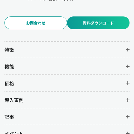
去の販売データや需要予測を活用することで、各商品の重要度を
的確に分類することができます。
お問合わせ
資料ダウンロード
ある食品メーカーでは、売れ筋商品の在庫量をAランクとして強化
し、消費期限の近い商品を早期に処分することで廃棄ロスを削減
した成功事例があります。また、アパレル業界ではABC分析を基
に在庫配置を見直し、売れ筋商品の欠品率を低下させた結果、売
特徴
上の増加と在庫管理コストの削減を両立しています。
機能
在庫管理におけるメリット：コスト削減と業
務効率化を実現
価格
在庫管理を適切に行うことで、企業はコスト削減と業務効率化の
導入事例
両方を実現できます。
・コスト削減
記事
保管コストの削減、廃棄ロスの低減、過剰在庫の回避。
イベント