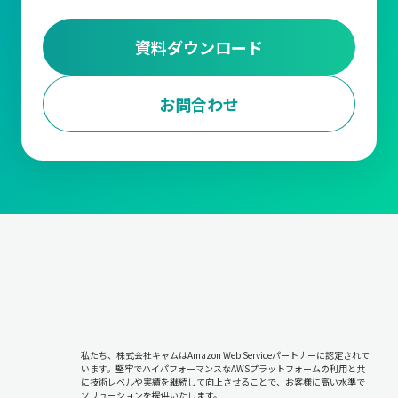
あるEC企業では、ピッキング作業の効率を高めるためにロケーシ
資料ダウンロード
ョン管理を導入し、頻繁に注文される商品を作業動線の近くに配
置することで、ピッキング作業の時間を大幅に短縮しました。
お問合わせ
また、ある医薬品業界の企業では、温度管理が必要な商品を専用
エリアに配置することで、品質を保ちながら効率的な在庫管理を
実現しています。
ABC分析
『ABC分析』は、在庫品を売上貢献度や利益率に基づいて分類
し、それぞれに異なる管理方針を適用する手法です。
売上や需要の多い商品をAランクとして重点管理し、管理の手間
をかける必要が少ない商品をBランク、Cランクとして分類しま
す。Aランク商品には欠品を防ぐための集中管理が求められます
が、Cランク商品については在庫量を最小限に抑えることで、リソ
ースの無駄を防ぎます。
私たち、株式会社キャムはAmazon Web Serviceパートナーに認定されて
います。堅牢でハイパフォーマンスなAWSプラットフォームの利用と共
に技術レベルや実績を継続して向上させることで、お客様に高い水準で
この『ABC分析』には正確なデータ収集と分析が不可欠です。過
ソリューションを提供いたします。