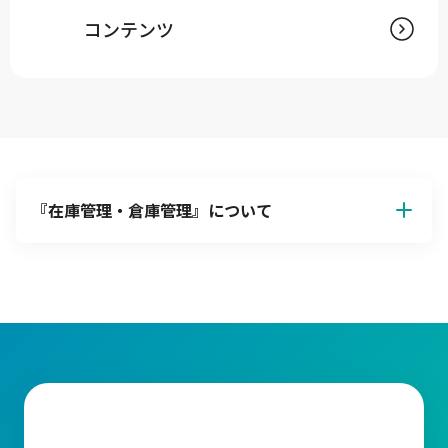
コンテンツ
『
在庫管理・倉庫管理
』について
【在庫管理の基本】目的とその重要性
在庫管理とは、企業が顧客の需要に迅速かつ正確に対応できるよ
うに必要な量の在庫を適切な場所で確保することにあります。在
庫が過剰にならないように管理することで保管コストを抑え、収
益性を最大化することができます。