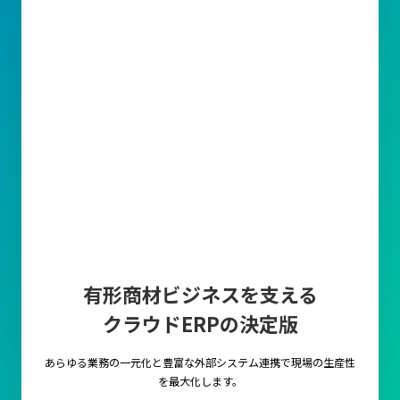
逆に、在庫管理が不十分であると欠品による販売機会の損失や過
剰在庫によるコスト増加、資金流動性の悪化といった問題が発生
します。特に小売業や製造業では、売上や顧客満足度に直結する
ことがあるため常に適正な在庫数が求められます。
このように在庫管理能力を高めることで、生産性が向上し企業と
しての成長にもつながっていきます。
効率的な在庫管理方法とは？
ロケーション管理
倉庫や保管エリアにおける在庫の物理的な配置を最適化する管理
手法です。
この手法では、商品を倉庫内の特定の位置に固定する『固定ロケ
有形商材ビジネスを支える
ーション管理』や、空いているスペースを効率的に利用する『フ
リーロケーション』などが用いられます。
クラウドERPの決定版
固定ロケーション管理は、商品の取り出しが迅速で簡単になる一
方、スペースの利用効率が低下することがあります。
あらゆる業務の一元化と豊富な外部システム連携で
現場の生産性
一方、フリーロケーションはスペースを柔軟に活用できるため、
を最大化します。
特に在庫量が多く変動の激しい環境に適しています。