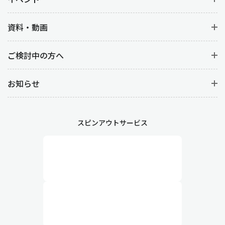
・業務効率化
資料・動画
在庫関連の業務にかかる時間や手間を減らし、従業員がより付加
価値の高い業務に専念。
ご検討中の方へ
お知らせ
在庫の最適化により、倉庫スペースを有効活用することで保管コ
ストが削減されることはもちろん、在庫状況が常に把握できる状
態になれば欠品や過剰在庫のリスクを大幅に低減できます。
スピンアウトサービス
業務フローを見直し、属人化をふせぐ
適切な在庫管理には、業務フローの見直しも欠かせません。
在庫管理が属人的化している場合は、とても効率的とは言えませ
ん。改善するためには、業務フロー全体を俯瞰的に見直し、無駄
な工程や非効率な手順を排除し、誰でも作業ができるよう平準化
する必要があります。
例えば、発注・入荷・検品・管理といった全体の流れを最適化す
ることで、在庫補充がスムーズになるのはもちろん、管理方法を