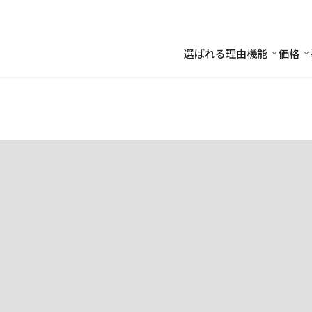
選ばれる理由
機能
価格
機能
価