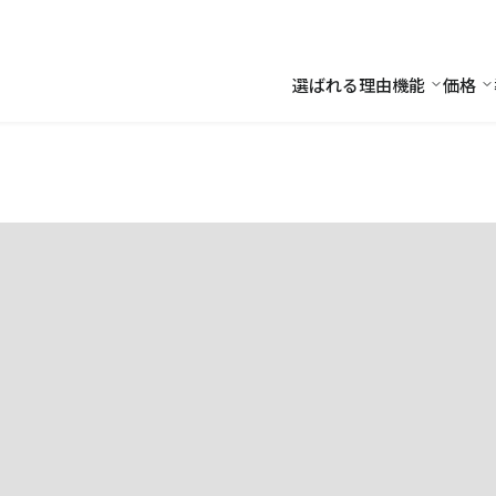
選ばれる理由
機能
価格
機能
価