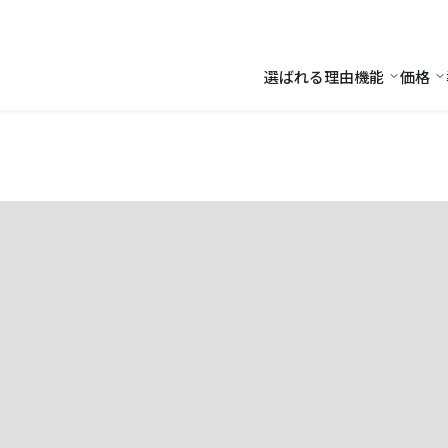
選ばれる理由
機能
価格
機能
価