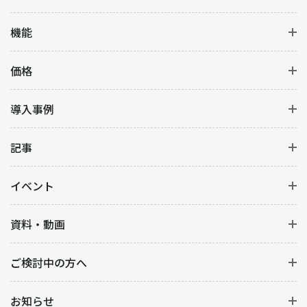
品質・価格・納期・供給能力などをもとに仕入先の選定を行いま
機能
す。仕入先の選定は単なる価格比較ではなく、長期的な関係構築
を視野に入れたうえで、過去の取引実績や市場での評判などを考
価格
慮して検討します。
導入事例
業務3：見積
選定した仕入先に見積を依頼します。価格だけでなく、納期や支
記事
払条件なども含めて比較検討します。
イベント
業務4：発注
資料・動画
見積の結果をもとに正式な発注を行います。発注書には、必要な
資材や商品の詳細・数量・納期・納品場所・価格を明記します。
仕入先と発注内容を双方確認して合意のもとで進めます。
ご検討中の方へ
業務5：納期の管理
お知らせ