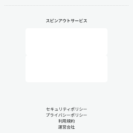
発注後は、仕入先と進捗状況を確認して納品までを管理します。
納期の遅延が起こる場合はリスクを最小化するために他社へ補填
スピンアウトサービス
の発注を行ったり、生産ラインとの調整をする必要があります。
業務6：入荷・検収
納品された資材や物品が発注内容と一致しているかを確認しま
す。数量不足や不良品などの問題が発見された場合は代替品の手
配や返送を行います。
業務7：出荷
調達した資材を他部署に供給する場合は出荷業務が発生します。
配送手配を行い、指定の期日までに納品します。すぐに出荷しな
いものは在庫として保管します。
セキュリティポリシー
プライバシーポリシー
利用規約
業務8：支払い
運営会社