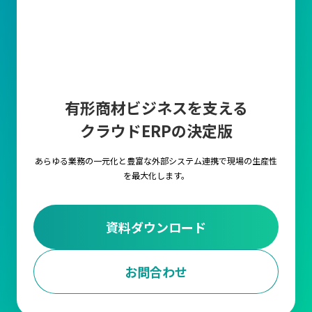
納品後には厳密な品質チェックを行い、問題が発生した際には速
やかに対応する体制を整える必要があります。
数量の確保
適正な数量を確保することは、在庫管理の効率化と生産計画の安
有形商材ビジネスを支える
定性に直結します。数量が多すぎると在庫コストが増加となり、
クラウドERPの決定版
少なすぎると生産や販売に支障をきたすリスクがあります。
あらゆる業務の一元化と豊富な外部システム連携で
現場の生産性
納期の決定
を最大化します。
生産スケジュールの遅れや顧客への納品遅延を招かないために
も、仕入先と事前に納期を明確に設定することはもちろん、定期
資料ダウンロード
的に進捗を確認することが必要です。またトラブルが発生した際
の代替手段を事前に用意しておくことも大切です。
お問合わせ
価格の設定