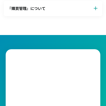
『
購買管理
』について
して機能します。以下、それぞれの原則について詳しく解説しま
す。
仕入先の選定
信頼性の高い仕入先を選ぶことは、安定的な供給と長期的な協力
関係を築くことにつながります。仕入先の選定では、価格・品
質・納期・アフターサービス・企業の信頼性・法令遵守などの基
準を考慮します。
品質の確保
購買品の品質が基準を満たさない場合、生産効率の低下や製品不
良につながるリスクが高まります。したがって、品質基準を明確
に設定して、それを満たす仕入先と取引を行うことが重要です。