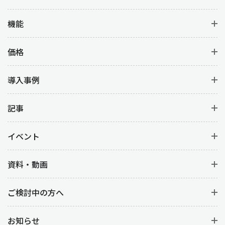
品質・価格・納期・供給能力などをもとに仕入先の選定を行いま
機能
す。仕入先の選定は単なる価格比較ではなく、長期的な関係構築
を視野に入れたうえで、過去の取引実績や市場での評判などを考
価格
慮して検討します。
導入事例
業務3：見積
選定した仕入先に見積を依頼します。価格だけでなく、納期や支
記事
払条件なども含めて比較検討します。
イベント
業務4：発注
資料・動画
見積の結果をもとに正式な発注を行います。発注書には、必要な
資材や商品の詳細・数量・納期・納品場所・価格を明記します。
仕入先と発注内容を双方確認して合意のもとで進めます。
ご検討中の方へ
業務5：納期の管理
お知らせ