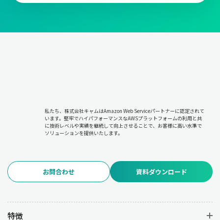
市場価格の調査や交渉を通じて、最適な価格を設定することが求
められます。ただし、価格だけでなく総合的なコスト(輸送費や保
管費を含む)を考慮しなければなりません。仕入先との長期的な関
係を築き、安定した価格での供給を実現することが重要です。
購買管理業務について
購買管理業務の流れについてセクションごとに解説します。
私たち、株式会社キャムはAmazon Web Serviceパートナーに認定されて
います。堅牢でハイパフォーマンスなAWSプラットフォームの利用と共
に技術レベルや実績を継続して向上させることで、お客様に高い水準で
業務1：購買計画の決定
ソリューションを提供いたします。
必要な資材の種類・数量・調達時期を計画します。生産スケジュ
ール、需要予測、在庫状況、予算の制約を考慮して計画を立案し
お問合わせ
資料ダウンロード
ます。計画の正確さが以降の工程に大きな影響を与えるため、慎
重な分析が求められます。
特徴
業務2：仕入先の選定