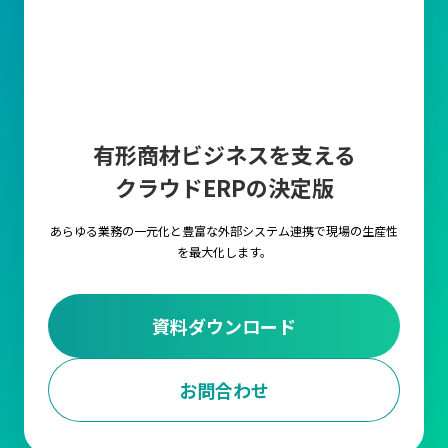
納品後には厳密な品質チェックを行い、問題が発生した際には速
やかに対応する体制を整える必要があります。
数量の確保
適正な数量を確保することは、在庫管理の効率化と生産計画の安
有形商材ビジネスを支える
定性に直結します。数量が多すぎると在庫コストが増加となり、
クラウドERPの決定版
少なすぎると生産や販売に支障をきたすリスクがあります。
あらゆる業務の一元化と豊富な外部システム連携で
現場の生産性
納期の決定
を最大化します。
生産スケジュールの遅れや顧客への納品遅延を招かないために
も、仕入先と事前に納期を明確に設定することはもちろん、定期
資料ダウンロード
的に進捗を確認することが必要です。またトラブルが発生した際
の代替手段を事前に用意しておくことも大切です。
お問合わせ
価格の設定