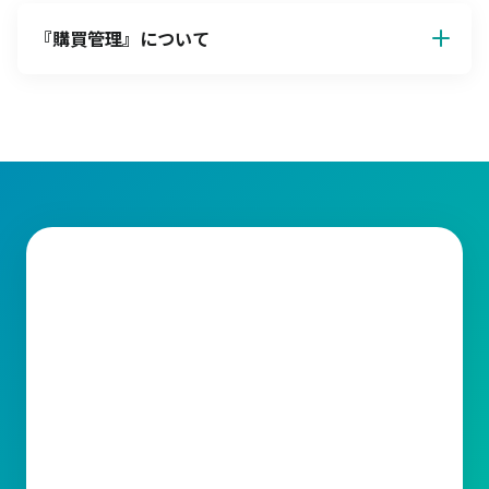
『
購買管理
』について
して機能します。以下、それぞれの原則について詳しく解説しま
す。
仕入先の選定
信頼性の高い仕入先を選ぶことは、安定的な供給と長期的な協力
関係を築くことにつながります。仕入先の選定では、価格・品
質・納期・アフターサービス・企業の信頼性・法令遵守などの基
準を考慮します。
品質の確保
購買品の品質が基準を満たさない場合、生産効率の低下や製品不
良につながるリスクが高まります。したがって、品質基準を明確
に設定して、それを満たす仕入先と取引を行うことが重要です。