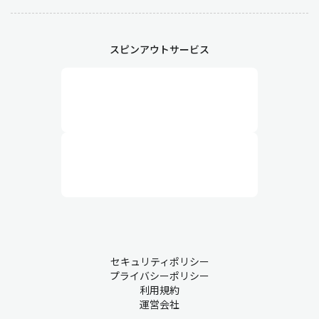
発注後は、仕入先と進捗状況を確認して納品までを管理します。
納期の遅延が起こる場合はリスクを最小化するために他社へ補填
スピンアウトサービス
の発注を行ったり、生産ラインとの調整をする必要があります。
業務6：入荷・検収
納品された資材や物品が発注内容と一致しているかを確認しま
す。数量不足や不良品などの問題が発見された場合は代替品の手
配や返送を行います。
業務7：出荷
調達した資材を他部署に供給する場合は出荷業務が発生します。
配送手配を行い、指定の期日までに納品します。すぐに出荷しな
いものは在庫として保管します。
セキュリティポリシー
プライバシーポリシー
利用規約
業務8：支払い
運営会社