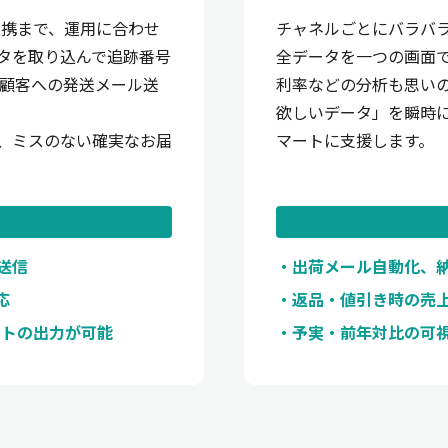
連携まで、運用に合わせ
チャネルごとにバラバ
タを取り込んで追跡番号
全データを一つの画面
や顧客への発送メール送
利率などの分析も思い
欲しいデータ」を瞬時
、ミスのない確実なお届
マートに支援します。
送信
出荷メール自動化、
応
返品・値引き時の売
ストの出力が可能
予実・前年対比の可