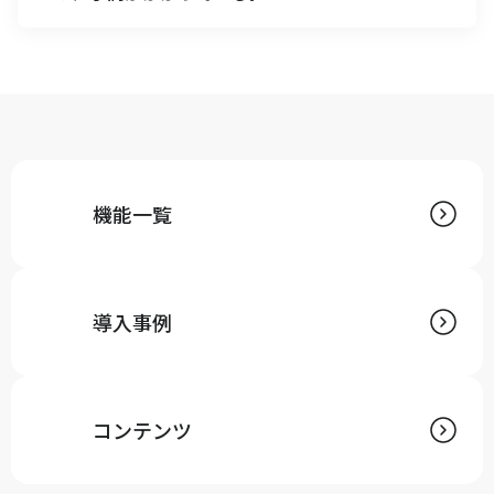
A
ECカートからの注文、モールからの注文は自動でキャ
ムマックスに取込むことが可能です。
出荷完了時には出荷完了ステータスと送り状No.を各
チャネルに返すことで、効率的に受注処理を行いま
す。
機能一覧
導入事例
コンテンツ