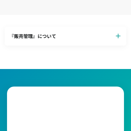
『
販売管理
』について
販売管理
販売管理とは、企業が商品やサービスを顧客に提供する際の一連
の業務を効率的に管理する仕組みです。主に見積管理、受注管
理、入出荷管理、請求管理、在庫管理、仕入管理など業務の範囲
が広いため、いかにして一連の業務を統括し、効率化や正確性向
上を目指すかが鍵となります。