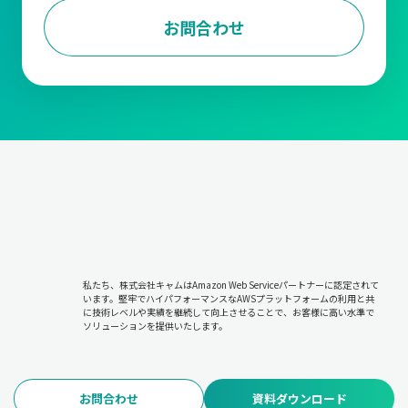
に進めます。
お問合わせ
出荷管理
受注内容をもとに、商品を梱包して顧客への配送手配を行いま
す。商品が指定通りの場所と時間に届けられるよう管理します。
在庫管理
販売や仕入に基づいて在庫状況を把握し、欠品や過剰在庫を防ぎ
ます。適切な在庫を維持することで、販売機会の損失やコスト増
加を抑えます。
請求および入金管理
取引内容に基づき請求書を発行し、顧客からの入金を確認しま
私たち、株式会社キャムはAmazon Web Serviceパートナーに認定されて
す。未入収金の管理やキャッシュフローの安定化を図る重要な工
います。堅牢でハイパフォーマンスなAWSプラットフォームの利用と共
程です。
に技術レベルや実績を継続して向上させることで、お客様に高い水準で
ソリューションを提供いたします。
このような管理の根幹にあるのは『5W1H』の考え方です。
すなわち「誰に・何を・どのように・いつ・どこで・いくらで販
売するのか」という基本情報を正確に管理することが求められま
お問合わせ
資料ダウンロード