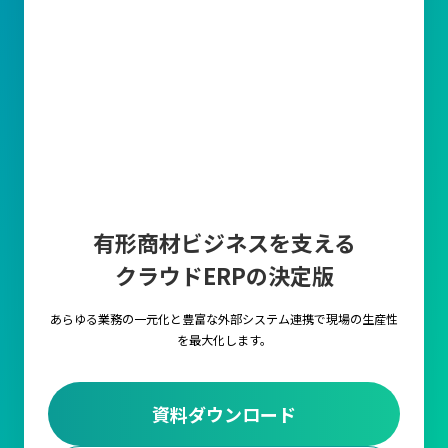
販売管理の目的は利益を最大化すること
販売管理のもっとも重要な目的は、販売管理業務全体を効率化し
てコストを削減することで生産性を向上させることです。
一般的には、営業部門が顧客から受注した情報をもとに、物流部
門で在庫確認や配送手配、そして財務部門での請求書作成や入金
確認など、部署間での業務に直結することとなります。
これらの販売管理業務を適切に行わなければ、業務の遅延やミス
や顧客満足度の低下を招く可能性があります。
有形商材ビジネスを支える
主要な業務
クラウドERPの決定版
見積の作成
顧客の要望に基づき、価格・数量・納期・条件などを記載した見
あらゆる業務の一元化と豊富な外部システム連携で
現場の生産性
積書を作成します。
を最大化します。
受注管理
顧客からの注文内容に対して、在庫状況や出荷スケジュールと連
資料ダウンロード
携します。正確な受注管理により、後続の出荷や請求業務を円滑