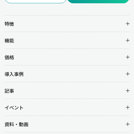
す。
特徴
業種別：販売管理の重要性
機能
販売管理の重要性は業種ごとに異なる課題やニーズがあります。
以下に業種別の特徴と販売管理の例を解説します。
価格
製造業
製造業では、販売管理は生産計画や在庫管理と密接に連携してい
導入事例
ます。販売管理が正確に機能することで、顧客からの受注に基づ
いて適切な生産量を計画して、過剰生産や不足を防ぐことができ
記事
ます。また、受注から納品までのリードタイムを最適化する目的
もあります。
イベント
小売業
資料・動画
小売業では、販売管理を適切に行うことで在庫切れや注文ミスを