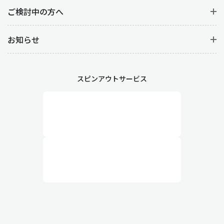
防ぐことができ、結果として売上や顧客満足度の向上につながり
ご検討中の方へ
ます。また、販売データから売れ筋商品を特定することで適切な
在庫補充やマーケティング施策を立案することができます。
お知らせ
販売管理の詳しい業務内容
スピンアウトサービス
1.受注管理：見積から受注まで
受注管理は顧客からの注文を受け付け、その内容を正確に処理す
る業務で、
見積の作成・見積の承認・受注情報の登録
がありま
す。
まずは見積の作成から始まります。見積の段階では、顧客の要望
を細かくヒアリングしたうえで、商品の価格・数量・納期・条件
を提示します。見積書の正確性が、後の契約内容に直結するため
非常に重要です。