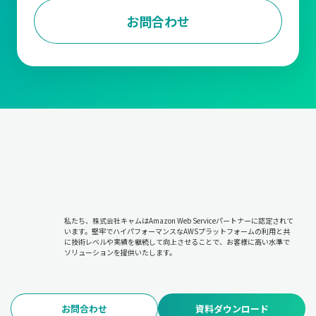
に進めます。
お問合わせ
出荷管理
受注内容をもとに、商品を梱包して顧客への配送手配を行いま
す。商品が指定通りの場所と時間に届けられるよう管理します。
在庫管理
販売や仕入に基づいて在庫状況を把握し、欠品や過剰在庫を防ぎ
ます。適切な在庫を維持することで、販売機会の損失やコスト増
加を抑えます。
請求および入金管理
取引内容に基づき請求書を発行し、顧客からの入金を確認しま
私たち、株式会社キャムはAmazon Web Serviceパートナーに認定されて
す。未入収金の管理やキャッシュフローの安定化を図る重要な工
います。堅牢でハイパフォーマンスなAWSプラットフォームの利用と共
程です。
に技術レベルや実績を継続して向上させることで、お客様に高い水準で
ソリューションを提供いたします。
このような管理の根幹にあるのは『5W1H』の考え方です。
すなわち「誰に・何を・どのように・いつ・どこで・いくらで販
売するのか」という基本情報を正確に管理することが求められま
お問合わせ
資料ダウンロード