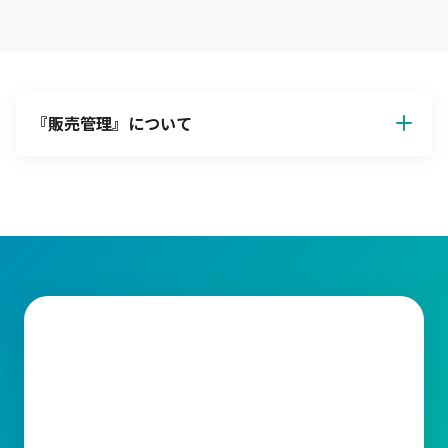
『
販売管理
』について
販売管理
販売管理とは、企業が商品やサービスを顧客に提供する際の一連
の業務を効率的に管理する仕組みです。主に見積管理、受注管
理、入出荷管理、請求管理、在庫管理、仕入管理など業務の範囲
が広いため、いかにして一連の業務を統括し、効率化や正確性向
上を目指すかが鍵となります。