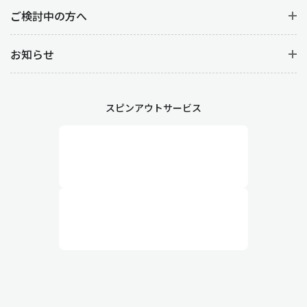
防ぐことができ、結果として売上や顧客満足度の向上につながり
ご検討中の方へ
ます。また、販売データから売れ筋商品を特定することで適切な
在庫補充やマーケティング施策を立案することができます。
お知らせ
販売管理の詳しい業務内容
スピンアウトサービス
1.受注管理：見積から受注まで
受注管理は顧客からの注文を受け付け、その内容を正確に処理す
る業務で、
見積の作成・見積の承認・受注情報の登録
がありま
す。
まずは見積の作成から始まります。見積の段階では、顧客の要望
を細かくヒアリングしたうえで、商品の価格・数量・納期・条件
を提示します。見積書の正確性が、後の契約内容に直結するため
非常に重要です。