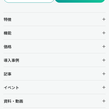
す。
特徴
業種別：販売管理の重要性
機能
販売管理の重要性は業種ごとに異なる課題やニーズがあります。
以下に業種別の特徴と販売管理の例を解説します。
価格
製造業
製造業では、販売管理は生産計画や在庫管理と密接に連携してい
導入事例
ます。販売管理が正確に機能することで、顧客からの受注に基づ
いて適切な生産量を計画して、過剰生産や不足を防ぐことができ
記事
ます。また、受注から納品までのリードタイムを最適化する目的
もあります。
イベント
小売業
資料・動画
小売業では、販売管理を適切に行うことで在庫切れや注文ミスを