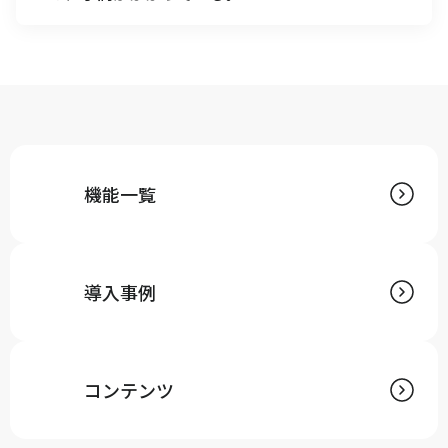
A
ECカートからの注文、モールからの注文は自動でキャ
ムマックスに取込むことが可能です。
出荷完了時には出荷完了ステータスと送り状No.を各
チャネルに返すことで、効率的に受注処理を行いま
す。
機能一覧
導入事例
コンテンツ