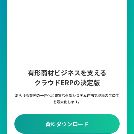
販売管理の目的は利益を最大化すること
販売管理のもっとも重要な目的は、販売管理業務全体を効率化し
てコストを削減することで生産性を向上させることです。
一般的には、営業部門が顧客から受注した情報をもとに、物流部
門で在庫確認や配送手配、そして財務部門での請求書作成や入金
確認など、部署間での業務に直結することとなります。
これらの販売管理業務を適切に行わなければ、業務の遅延やミス
や顧客満足度の低下を招く可能性があります。
有形商材ビジネスを支える
主要な業務
クラウドERPの決定版
見積の作成
顧客の要望に基づき、価格・数量・納期・条件などを記載した見
あらゆる業務の一元化と豊富な外部システム連携で
現場の生産性
積書を作成します。
を最大化します。
受注管理
顧客からの注文内容に対して、在庫状況や出荷スケジュールと連
資料ダウンロード
携します。正確な受注管理により、後続の出荷や請求業務を円滑