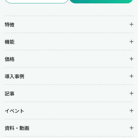
す。
特徴
業種別：販売管理の重要性
機能
販売管理の重要性は業種ごとに異なる課題やニーズがあります。
以下に業種別の特徴と販売管理の例を解説します。
価格
製造業
製造業では、販売管理は生産計画や在庫管理と密接に連携してい
導入事例
ます。販売管理が正確に機能することで、顧客からの受注に基づ
いて適切な生産量を計画して、過剰生産や不足を防ぐことができ
記事
ます。また、受注から納品までのリードタイムを最適化する目的
もあります。
イベント
小売業
資料・動画
小売業では、販売管理を適切に行うことで在庫切れや注文ミスを