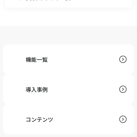
A
ECカートからの注文、モールからの注文は自動でキャ
ムマックスに取込むことが可能です。
出荷完了時には出荷完了ステータスと送り状No.を各
チャネルに返すことで、効率的に受注処理を行いま
す。
機能一覧
導入事例
コンテンツ