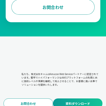
に進めます。
お問合わせ
出荷管理
受注内容をもとに、商品を梱包して顧客への配送手配を行いま
す。商品が指定通りの場所と時間に届けられるよう管理します。
在庫管理
販売や仕入に基づいて在庫状況を把握し、欠品や過剰在庫を防ぎ
ます。適切な在庫を維持することで、販売機会の損失やコスト増
加を抑えます。
請求および入金管理
取引内容に基づき請求書を発行し、顧客からの入金を確認しま
私たち、株式会社キャムはAmazon Web Serviceパートナーに認定されて
す。未入収金の管理やキャッシュフローの安定化を図る重要な工
います。堅牢でハイパフォーマンスなAWSプラットフォームの利用と共
程です。
に技術レベルや実績を継続して向上させることで、お客様に高い水準で
ソリューションを提供いたします。
このような管理の根幹にあるのは『5W1H』の考え方です。
すなわち「誰に・何を・どのように・いつ・どこで・いくらで販
売するのか」という基本情報を正確に管理することが求められま
お問合わせ
資料ダウンロード