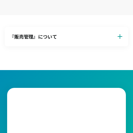
『
販売管理
』について
販売管理
販売管理とは、企業が商品やサービスを顧客に提供する際の一連
の業務を効率的に管理する仕組みです。主に見積管理、受注管
理、入出荷管理、請求管理、在庫管理、仕入管理など業務の範囲
が広いため、いかにして一連の業務を統括し、効率化や正確性向
上を目指すかが鍵となります。