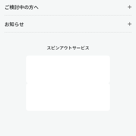
防ぐことができ、結果として売上や顧客満足度の向上につながり
ご検討中の方へ
ます。また、販売データから売れ筋商品を特定することで適切な
在庫補充やマーケティング施策を立案することができます。
お知らせ
販売管理の詳しい業務内容
スピンアウトサービス
1.受注管理：見積から受注まで
受注管理は顧客からの注文を受け付け、その内容を正確に処理す
る業務で、
見積の作成・見積の承認・受注情報の登録
がありま
す。
まずは見積の作成から始まります。見積の段階では、顧客の要望
を細かくヒアリングしたうえで、商品の価格・数量・納期・条件
を提示します。見積書の正確性が、後の契約内容に直結するため
非常に重要です。