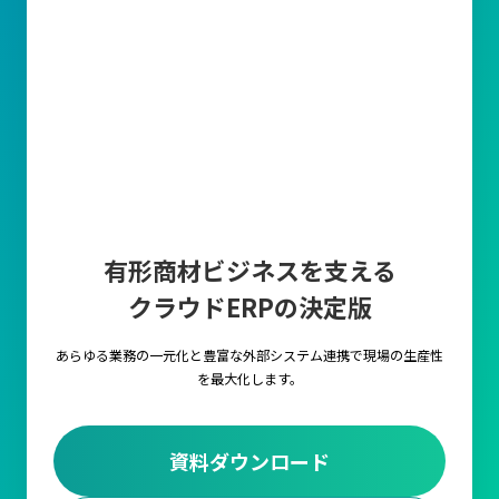
販売管理の目的は利益を最大化すること
販売管理のもっとも重要な目的は、販売管理業務全体を効率化し
てコストを削減することで生産性を向上させることです。
一般的には、営業部門が顧客から受注した情報をもとに、物流部
門で在庫確認や配送手配、そして財務部門での請求書作成や入金
確認など、部署間での業務に直結することとなります。
これらの販売管理業務を適切に行わなければ、業務の遅延やミス
や顧客満足度の低下を招く可能性があります。
有形商材ビジネスを支える
主要な業務
クラウドERPの決定版
見積の作成
顧客の要望に基づき、価格・数量・納期・条件などを記載した見
あらゆる業務の一元化と豊富な外部システム連携で
現場の生産性
積書を作成します。
を最大化します。
受注管理
顧客からの注文内容に対して、在庫状況や出荷スケジュールと連
資料ダウンロード
携します。正確な受注管理により、後続の出荷や請求業務を円滑