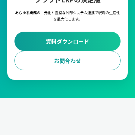
します。
あらゆる業務の一元化と豊富な外部システム連携で
現場の生産性
3.調達・購買計画
を最大化します。
調達・購買計画は、生産に必要な原材料や部品を適時に調達する
ための計画を立てる業務です。
仕入先の選定や、契約管理から発
注量や発注タイミングの決定、資材の入荷管理と在庫調整
までの
資料ダウンロード
対応が求められます。
また、受注データに基づいて、必要な資材を適切なタイミングで
確保します。
お問合わせ
4.工程計画
工程計画は、生産における各工程のスケジュールを管理する業務
です。
各工程の作業内容と手順の設定や段取り時間の短縮、ボト
ルネックの解消や生産ラインの効率化
などや、生産能力の最大化
においても非常に重要な要素となります。
5.進捗管理
製造の進捗を管理する業務です。生産が計画通りに行われている
か
生産ラインの進捗状況をモニタリング
して、遅延などがあれば