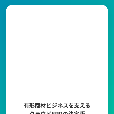
生産管理とは？
生産管理とは、製品の計画から出荷までの製造工程全体を統括す
る業務です。その中で、品質(Quality)、コスト(Cost)、納期
(Delivery)を適切に管理することが求められています。
生産管理の主な業務内容
1.需要予測・受注管理
販売計画に基づいた需要予測や
市場調査、販売データ
から算出し
たり、顧客から
受注した情報の入力とそれらを管理する
業務で
す。正確な需要予測と受注管理により、生産計画の精度を高めて
過剰在庫や欠品を防止します。
2.生産計画
生産計画は、需要予測と受注情報をもとに「いつ、どの製品を、
どれだけ生産するか」を具体的に計画する業務です。
生産ライン
の稼働計画の作成や人員配置や設備利用の最適化など、
生産に要
有形商材ビジネスを支える
する資材(原材料・部品など)を明確にして
生産スケジュールを調整
クラウドERPの決定版