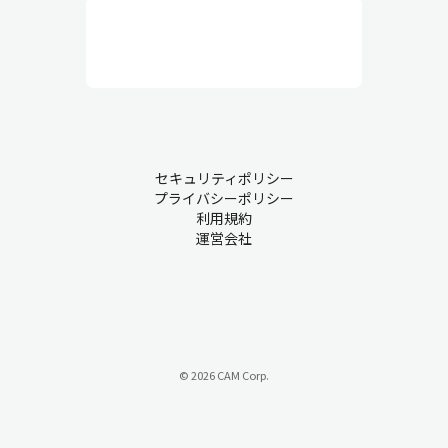
行と品質維持を目的としていて、人員配置、作業環境、安全衛
生、設備保全、作業員の管理などを総合的にコントロールしま
す。実務的な業務が中心で、作業員とのコミュニケーションも非
常に重要です。
生産管理・現場での課題について
セキュリティポリシー
プライバシーポリシー
製造業において、業務が慣習的にアナログ管理されているものも
利用規約
運営会社
少なくありません。こうした背景から、多くの企業が持つ課題を
ご紹介します。
課題① 属人化
『ベテランのAさんが急に休むと、代わりに入れるスタッフがいな
い…』
© 2026 CAM Corp.
属人化は、特定の従業員が特定の業務の中心を担い、その経験や
スキルに過度に依存する状態を指します。このような状況では、