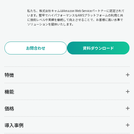
必要に応じた計画の修正やリソースの再配分について
各部門と調
整を行います。
私たち、株式会社キャムはAmazon Web Serviceパートナーに認定されて
います。堅牢でハイパフォーマンスなAWSプラットフォームの利用と共
に技術レベルや実績を継続して向上させることで、お客様に高い水準で
6.品質管理
ソリューションを提供いたします。
品質管理は、生産過程および完成品の品質を維持・向上させるた
めの管理業務です。
品質基準の設定と遵守、品質検査の実施と不
良品の分析、品質改善(PDCAサイクルの実行)
を行うことで、不良
お問合わせ
資料ダウンロード
品の発生を防いで高品質な製品を安定して生産することを目的と
しています。
7.在庫管理
特徴
在庫管理は、資材・仕掛品・完成品の在庫を適正に管理して過剰
在庫や欠品を防ぐ業務です。
在庫状況のモニタリング
により在庫
機能
コストを最小限に抑えつつ、
発注タイミングの決定と発注業務の
管理
を行うことで必要な資材を確実に供給します。また、
在庫配
置やロケーション管理の最適化を図
ることで、業務の効率を上げ
価格
ることができます。
導入事例
8.原価管理