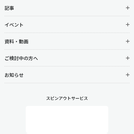
原価管理は、生産活動にかかるコスト管理を行う業務です。
製品
別、工程別の原価計算
から材料費を明確にすることはもちろん、
記事
人件コスト(労務費)など
コストデータの分析
をすることで、製品ご
との収益性を向上させます。
イベント
工程管理や製造管理との違い
資料・動画
生産管理と似ている言葉に『工程管理』や『製造管理』がありま
ご検討中の方へ
す。どちらも生産管理に基づく管理業務ですが、以下の違いがあ
ります。
お知らせ
工程管理
製造において各工程が計画通りに進むように管理する業務です。
詳細なスケジューリングや、作業の順序や時間、段取り替えなど
スピンアウトサービス
生産工程そのものを管理します。また、作業が遅延した場合や予
期せぬトラブルが発生した際には、迅速な対応が求められます。
製造管理
現場における生産活動を直接管理する業務です。作業の円滑な進