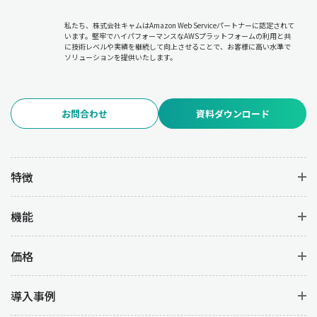
必要に応じた計画の修正やリソースの再配分について
各部門と調
整を行います。
私たち、株式会社キャムはAmazon Web Serviceパートナーに認定されて
います。堅牢でハイパフォーマンスなAWSプラットフォームの利用と共
に技術レベルや実績を継続して向上させることで、お客様に高い水準で
6.品質管理
ソリューションを提供いたします。
品質管理は、生産過程および完成品の品質を維持・向上させるた
めの管理業務です。
品質基準の設定と遵守、品質検査の実施と不
良品の分析、品質改善(PDCAサイクルの実行)
を行うことで、不良
お問合わせ
資料ダウンロード
品の発生を防いで高品質な製品を安定して生産することを目的と
しています。
7.在庫管理
特徴
在庫管理は、資材・仕掛品・完成品の在庫を適正に管理して過剰
在庫や欠品を防ぐ業務です。
在庫状況のモニタリング
により在庫
機能
コストを最小限に抑えつつ、
発注タイミングの決定と発注業務の
管理
を行うことで必要な資材を確実に供給します。また、
在庫配
置やロケーション管理の最適化を図
ることで、業務の効率を上げ
価格
ることができます。
導入事例
8.原価管理