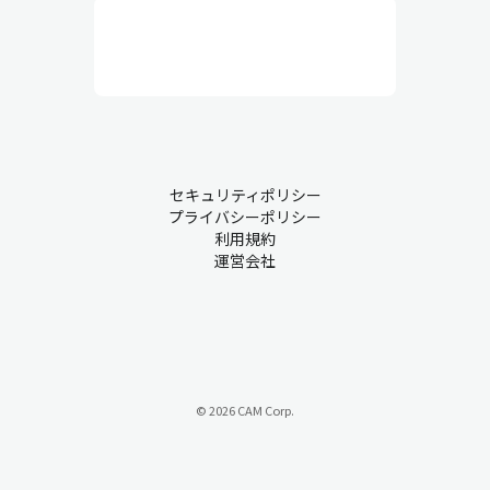
行と品質維持を目的としていて、人員配置、作業環境、安全衛
生、設備保全、作業員の管理などを総合的にコントロールしま
す。実務的な業務が中心で、作業員とのコミュニケーションも非
常に重要です。
生産管理・現場での課題について
セキュリティポリシー
プライバシーポリシー
製造業において、業務が慣習的にアナログ管理されているものも
利用規約
運営会社
少なくありません。こうした背景から、多くの企業が持つ課題を
ご紹介します。
課題① 属人化
『ベテランのAさんが急に休むと、代わりに入れるスタッフがいな
い…』
© 2026 CAM Corp.
属人化は、特定の従業員が特定の業務の中心を担い、その経験や
スキルに過度に依存する状態を指します。このような状況では、