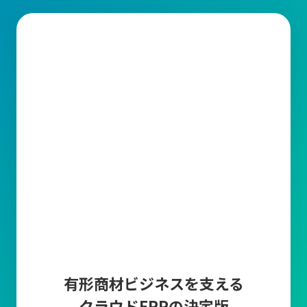
生産管理とは？
生産管理とは、製品の計画から出荷までの製造工程全体を統括す
る業務です。その中で、品質(Quality)、コスト(Cost)、納期
(Delivery)を適切に管理することが求められています。
生産管理の主な業務内容
1.需要予測・受注管理
販売計画に基づいた需要予測や
市場調査、販売データ
から算出し
たり、顧客から
受注した情報の入力とそれらを管理する
業務で
す。正確な需要予測と受注管理により、生産計画の精度を高めて
過剰在庫や欠品を防止します。
2.生産計画
生産計画は、需要予測と受注情報をもとに「いつ、どの製品を、
どれだけ生産するか」を具体的に計画する業務です。
生産ライン
の稼働計画の作成や人員配置や設備利用の最適化など、
生産に要
有形商材ビジネスを支える
する資材(原材料・部品など)を明確にして
生産スケジュールを調整
クラウドERPの決定版