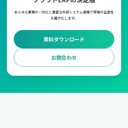
します。
あらゆる業務の一元化と豊富な外部システム連携で
現場の生産性
3.調達・購買計画
を最大化します。
調達・購買計画は、生産に必要な原材料や部品を適時に調達する
ための計画を立てる業務です。
仕入先の選定や、契約管理から発
注量や発注タイミングの決定、資材の入荷管理と在庫調整
までの
資料ダウンロード
対応が求められます。
また、受注データに基づいて、必要な資材を適切なタイミングで
確保します。
お問合わせ
4.工程計画
工程計画は、生産における各工程のスケジュールを管理する業務
です。
各工程の作業内容と手順の設定や段取り時間の短縮、ボト
ルネックの解消や生産ラインの効率化
などや、生産能力の最大化
においても非常に重要な要素となります。
5.進捗管理
製造の進捗を管理する業務です。生産が計画通りに行われている
か
生産ラインの進捗状況をモニタリング
して、遅延などがあれば