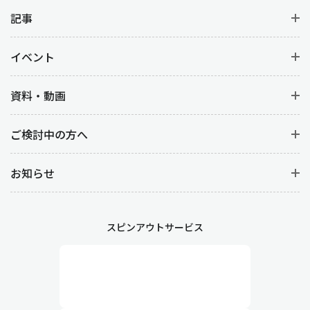
原価管理は、生産活動にかかるコスト管理を行う業務です。
製品
別、工程別の原価計算
から材料費を明確にすることはもちろん、
記事
人件コスト(労務費)など
コストデータの分析
をすることで、製品ご
との収益性を向上させます。
イベント
工程管理や製造管理との違い
資料・動画
生産管理と似ている言葉に『工程管理』や『製造管理』がありま
ご検討中の方へ
す。どちらも生産管理に基づく管理業務ですが、以下の違いがあ
ります。
お知らせ
工程管理
製造において各工程が計画通りに進むように管理する業務です。
詳細なスケジューリングや、作業の順序や時間、段取り替えなど
スピンアウトサービス
生産工程そのものを管理します。また、作業が遅延した場合や予
期せぬトラブルが発生した際には、迅速な対応が求められます。
製造管理
現場における生産活動を直接管理する業務です。作業の円滑な進