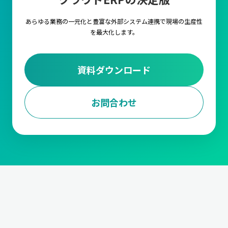
します。
あらゆる業務の一元化と豊富な外部システム連携で
現場の生産性
3.調達・購買計画
を最大化します。
調達・購買計画は、生産に必要な原材料や部品を適時に調達する
ための計画を立てる業務です。
仕入先の選定や、契約管理から発
注量や発注タイミングの決定、資材の入荷管理と在庫調整
までの
資料ダウンロード
対応が求められます。
また、受注データに基づいて、必要な資材を適切なタイミングで
確保します。
お問合わせ
4.工程計画
工程計画は、生産における各工程のスケジュールを管理する業務
です。
各工程の作業内容と手順の設定や段取り時間の短縮、ボト
ルネックの解消や生産ラインの効率化
などや、生産能力の最大化
においても非常に重要な要素となります。
5.進捗管理
製造の進捗を管理する業務です。生産が計画通りに行われている
か
生産ラインの進捗状況をモニタリング
して、遅延などがあれば