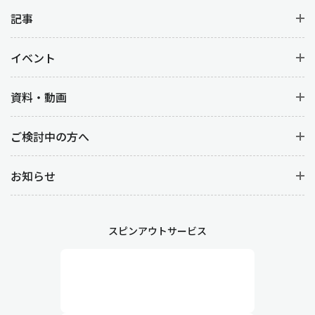
原価管理は、生産活動にかかるコスト管理を行う業務です。
製品
別、工程別の原価計算
から材料費を明確にすることはもちろん、
記事
人件コスト(労務費)など
コストデータの分析
をすることで、製品ご
との収益性を向上させます。
イベント
工程管理や製造管理との違い
資料・動画
生産管理と似ている言葉に『工程管理』や『製造管理』がありま
ご検討中の方へ
す。どちらも生産管理に基づく管理業務ですが、以下の違いがあ
ります。
お知らせ
工程管理
製造において各工程が計画通りに進むように管理する業務です。
詳細なスケジューリングや、作業の順序や時間、段取り替えなど
スピンアウトサービス
生産工程そのものを管理します。また、作業が遅延した場合や予
期せぬトラブルが発生した際には、迅速な対応が求められます。
製造管理
現場における生産活動を直接管理する業務です。作業の円滑な進