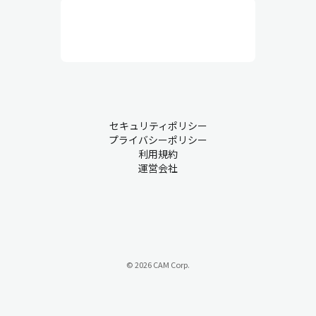
行と品質維持を目的としていて、人員配置、作業環境、安全衛
生、設備保全、作業員の管理などを総合的にコントロールしま
す。実務的な業務が中心で、作業員とのコミュニケーションも非
常に重要です。
生産管理・現場での課題について
セキュリティポリシー
プライバシーポリシー
製造業において、業務が慣習的にアナログ管理されているものも
利用規約
運営会社
少なくありません。こうした背景から、多くの企業が持つ課題を
ご紹介します。
課題① 属人化
『ベテランのAさんが急に休むと、代わりに入れるスタッフがいな
い…』
© 2026 CAM Corp.
属人化は、特定の従業員が特定の業務の中心を担い、その経験や
スキルに過度に依存する状態を指します。このような状況では、