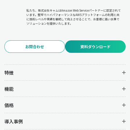
必要に応じた計画の修正やリソースの再配分について
各部門と調
整を行います。
私たち、株式会社キャムはAmazon Web Serviceパートナーに認定されて
います。堅牢でハイパフォーマンスなAWSプラットフォームの利用と共
に技術レベルや実績を継続して向上させることで、お客様に高い水準で
6.品質管理
ソリューションを提供いたします。
品質管理は、生産過程および完成品の品質を維持・向上させるた
めの管理業務です。
品質基準の設定と遵守、品質検査の実施と不
良品の分析、品質改善(PDCAサイクルの実行)
を行うことで、不良
お問合わせ
資料ダウンロード
品の発生を防いで高品質な製品を安定して生産することを目的と
しています。
7.在庫管理
特徴
在庫管理は、資材・仕掛品・完成品の在庫を適正に管理して過剰
在庫や欠品を防ぐ業務です。
在庫状況のモニタリング
により在庫
機能
コストを最小限に抑えつつ、
発注タイミングの決定と発注業務の
管理
を行うことで必要な資材を確実に供給します。また、
在庫配
置やロケーション管理の最適化を図
ることで、業務の効率を上げ
価格
ることができます。
導入事例
8.原価管理