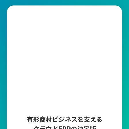
生産管理とは？
生産管理とは、製品の計画から出荷までの製造工程全体を統括す
る業務です。その中で、品質(Quality)、コスト(Cost)、納期
(Delivery)を適切に管理することが求められています。
生産管理の主な業務内容
1.需要予測・受注管理
販売計画に基づいた需要予測や
市場調査、販売データ
から算出し
たり、顧客から
受注した情報の入力とそれらを管理する
業務で
す。正確な需要予測と受注管理により、生産計画の精度を高めて
過剰在庫や欠品を防止します。
2.生産計画
生産計画は、需要予測と受注情報をもとに「いつ、どの製品を、
どれだけ生産するか」を具体的に計画する業務です。
生産ライン
の稼働計画の作成や人員配置や設備利用の最適化など、
生産に要
有形商材ビジネスを支える
する資材(原材料・部品など)を明確にして
生産スケジュールを調整
クラウドERPの決定版