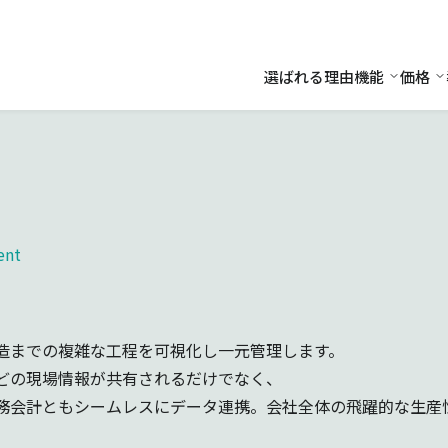
選ばれる理由
機能
価格
機能
価
ent
造までの複雑な工程を可視化し一元管理します。
どの現場情報が共有されるだけでなく、
務会計ともシームレスにデータ連携。会社全体の飛躍的な生産