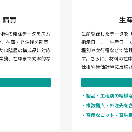
・購買
生
材料の発注データをスム
生産登録したデータを
や、在庫・発注残を勘案
指示日」、「生産日」
大10階層の構成品に対応
程別や次行程などで管理
業務、在庫まで効率的な
す。さらに、材料の在庫
仕掛や原価計算に反映
製品・工程別の精緻
複数拠点・外注先を
高度なロット・賞味