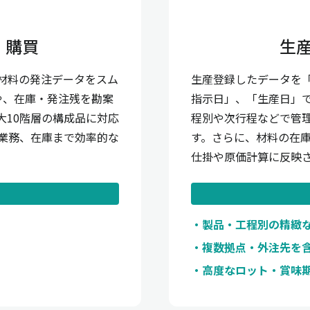
・購買
生
材料の発注データをスム
生産登録したデータを
や、在庫・発注残を勘案
指示日」、「生産日」
大10階層の構成品に対応
程別や次行程などで管理
業務、在庫まで効率的な
す。さらに、材料の在庫
仕掛や原価計算に反映
製品・工程別の精緻
複数拠点・外注先を
高度なロット・賞味