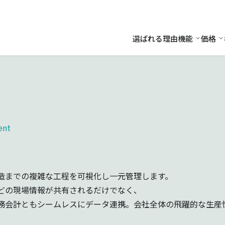
選ばれる理由
機能
価格
機能
価
ent
造までの複雑な工程を可視化し一元管理します。
どの現場情報が共有されるだけでなく、
務会計ともシームレスにデータ連携。会社全体の飛躍的な生産