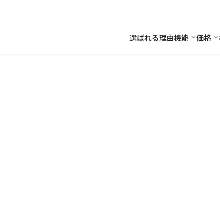
選ばれる理由
機能
価格
機能
価