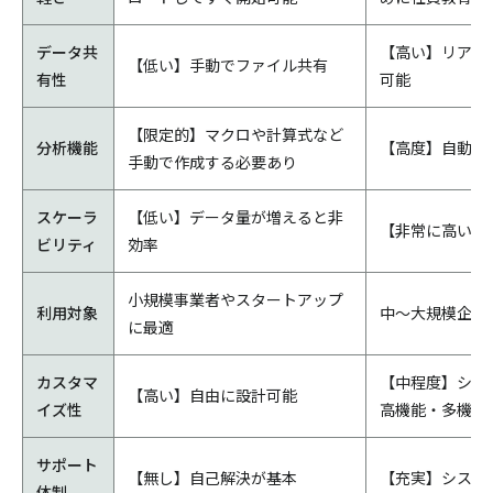
データ共
【高い】リアル
【低い】手動でファイル共有
有性
可能
【限定的】マクロや計算式など
分析機能
【高度】自動分
手動で作成する必要あり
スケーラ
【低い】データ量が増えると非
【非常に高い】
ビリティ
効率
小規模事業者やスタートアップ
利用対象
中～大規模企業
に最適
カスタマ
【中程度】シス
【高い】自由に設計可能
イズ性
高機能・多機能
サポート
【無し】自己解決が基本
【充実】システ
体制