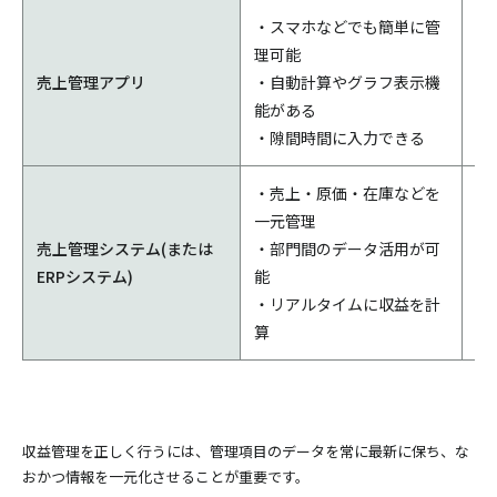
・スマホなどでも簡単に管
理可能
・
売上管理アプリ
・自動計算やグラフ表示機
・
能がある
上
・隙間時間に入力できる
・売上・原価・在庫などを
一元管理
・
売上管理システム(または
・部門間のデータ活用が可
る
ERPシステム)
能
・
・リアルタイムに収益を計
算
収益管理を正しく行うには、管理項目のデータを常に最新に保ち、な
おかつ情報を一元化させることが重要です。