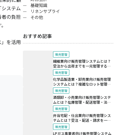
基礎知識
「システム
リネンサプライ
当者の負担
その他
す。
おすすめ記事
ス」を活用
販売管理
繊維業向け販売管理システムとは？
受注から出荷までを一元管理する仕
組み
販売管理
化学品製造業・卸売業向け販売管理
システムとは？複雑なロット管理と
法規制対応を支える仕組み
販売管理
酒類卸・小売業向け販売管理システ
ムとは？在庫管理・配送管理・法令
対応を効率化する仕組み
販売管理
弁当宅配・仕出業向け販売管理シス
テムとは？受注・配送・請求を一元
化する仕組み
販売管理
LPガス事業者向け販売管理システム