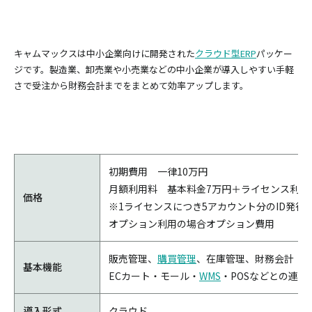
キャムマックスは中小企業向けに開発された
クラウド型ERP
パッケー
ジです。製造業、卸売業や小売業などの中小企業が導入しやすい手軽
さで受注から財務会計までをまとめて効率アップします。
初期費用 一律10万円
月額利用料 基本料金7万円＋ライセンス利用
価格
※1ライセンスにつき5アカウント分のID発行
オプション利用の場合オプション費用
販売管理、
購買管理
、在庫管理、財務会計
基本機能
ECカート・モール・
WMS
・POSなどとの連携
導入形式
クラウド